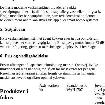
De fleste moderne vaskemaskiner tilbyder en række
specialprogrammer – fx til uld, sportstøj, allergivask eller hurtigvask.
Nogle modeller har dampfunktion, som reducerer krøl og fjerner
bakterier, mens andre kan styres via app eller smart home-systemer.
5. Støjniveau
Hvis vaskemaskinen står i et åbent køkken eller tæt på opholdsrum,
kan støjniveauet være en vigtig faktor. En støjsvag motor (under 75 dB
ved centrifugering) giver en mere behagelig oplevelse i hverdagen.
6. Pris og vedligeholdelse
Prisen afhænger af kapacitet, teknologi og mærke. Overvej, hvilke
funktioner du reelt har brug for, så du får mest værdi for pengene.
Regelmæssig rengøring af filter, tromle og gummilister forlænger
maskinens levetid og sikrer optimal ydeevne.
Axis washers
Scandomestic
Juvel I
kit
WAH1707
juvel 
Produkter i
vasker
fokus
uden
bagpla