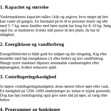
1. Kapacitet og størrelse
Vaskemaskinens kapacitet måles i kilo og angiver, hvor meget tøj den
kan vaske ad gangen. En husstand på én til to personer klarer sig ofte
med 5–7 kg, mens familier med børn typisk har brug for 8–10 kg. Sørg
også for, at maskinens fysiske mål passer til den plads, du har til
rådighed.
2. Energiklasse og vandforbrug
Energieffektivitet er både godt for miljøet og din elregning. Kig efter
modeller med høj energiklasse (A eller bedre) og lavt vandforbrug.
Mange nyere maskiner tilpasser automatisk vandmængden efter
tøjmængden, hvilket reducerer spild.
3. Centrifugeringshastighed
Jo højere centrifugeringshastighed, desto tørrere bliver tøjet efter vask.
En hastighed på 1200–1600 omdrejninger pr. minut er typisk passende.
Dog kan høj centrifugering også give mere slid på tøjet, så vælg efter
behov.
4. Programmer og funktioner