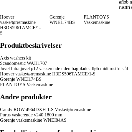
afløb 
rustfri 
Hoover
Gorenje
PLANTOYS
vaske/tørremaskine
WNEI174BS
Vaskemaskine
H3DS596TAMCE/1-
S
Produktbeskrivelser
Axis washers kit
Scandomestic WAH1707
Juvel Intra juvel p12 vaskerende uden bagplade afløb midt rustfri stål
Hoover vaske/tørremaskine H3DS596TAMCE/1-S
Gorenje WNEI174BS
PLANTOYS Vaskemaskine
Andre produkter
Candy ROW 4964DXH 1-S Vaske/tørremaskine
Purus vaskerende v240 1800 mm
Gorenje vaskemaskine WNEI84AS