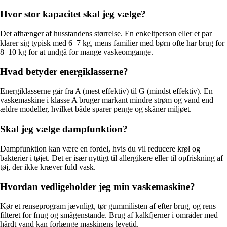
Hvor stor kapacitet skal jeg vælge?
Det afhænger af husstandens størrelse. En enkeltperson eller et par
klarer sig typisk med 6–7 kg, mens familier med børn ofte har brug for
8–10 kg for at undgå for mange vaskeomgange.
Hvad betyder energiklasserne?
Energiklasserne går fra A (mest effektiv) til G (mindst effektiv). En
vaskemaskine i klasse A bruger markant mindre strøm og vand end
ældre modeller, hvilket både sparer penge og skåner miljøet.
Skal jeg vælge dampfunktion?
Dampfunktion kan være en fordel, hvis du vil reducere krøl og
bakterier i tøjet. Det er især nyttigt til allergikere eller til opfriskning af
tøj, der ikke kræver fuld vask.
Hvordan vedligeholder jeg min vaskemaskine?
Kør et renseprogram jævnligt, tør gummilisten af efter brug, og rens
filteret for fnug og smågenstande. Brug af kalkfjerner i områder med
hårdt vand kan forlænge maskinens levetid.