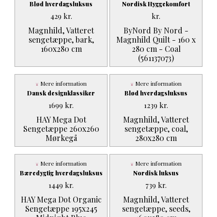
Blød hverdagsluksus
Nordisk Hyggekomfort
429
kr.
kr.
Magnhild, Vatteret
ByNord By Nord -
sengetæppe, bark,
Magnhild Quilt - 160 x
160x280 cm
280 cm - Coal
(561137073)
Mere information
Mere information
Dansk designklassiker
Blød hverdagsluksus
1699
kr.
1239
kr.
HAY Mega Dot
Magnhild, Vatteret
Sengetæppe 260x260
sengetæppe, coal,
Mørkegå
280x280 cm
Mere information
Mere information
Bæredygtig hverdagsluksus
Nordisk luksus
1449
kr.
739
kr.
HAY Mega Dot Organic
Magnhild, Vatteret
Sengetæppe 195x245
sengetæppe, seeds,