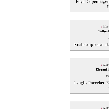
Royal Copenhagen 
3
Mere
Tidløst
Knabstrup keramik 
Mere
Elegant 
1
Lyngby Porcelæn Rh
Mere