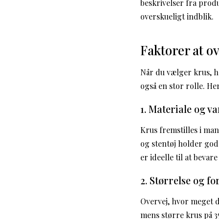
beskrivelser fra prod
overskueligt indblik.
Faktorer at ov
Når du vælger krus, h
også en stor rolle. Her
1. Materiale og v
Krus fremstilles i man
og stentøj holder god
er ideelle til at beva
2. Størrelse og f
Overvej, hvor meget du
mens større krus på 3