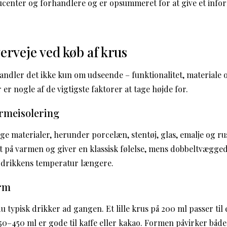
ucenter og forhandlere og er opsummeret for at give et info
erveje ved køb af krus
andler det ikke kun om udseende – funktionalitet, materiale 
 er nogle af de vigtigste faktorer at tage højde for.
armeisolering
ge materialer, herunder porcelæn, stentøj, glas, emalje og rus
t på varmen og giver en klassisk følelse, mens dobbeltvæggede
re drikkens temperatur længere.
orm
 typisk drikker ad gangen. Et lille krus på 200 ml passer til e
50–450 ml er gode til kaffe eller kakao. Formen påvirker båd