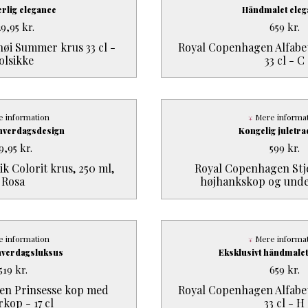
lig elegance
Håndmalet eleg
29,95
kr.
659
kr.
i Summer krus 33 cl -
Royal Copenhagen Alfabet
olsikke
33 cl - C
 information
Mere informa
hverdagsdesign
Kongelig juletra
9,95
kr.
599
kr.
k Colorit krus, 250 ml,
Royal Copenhagen Stjer
Rosa
højhankskop og unde
 information
Mere informa
hverdagsluksus
Eksklusivt håndmale
519
kr.
659
kr.
en Prinsesse kop med
Royal Copenhagen Alfabet
kop - 17 cl
33 cl - H