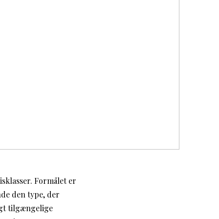
isklasser. Formålet er
nde den type, der
gt tilgængelige