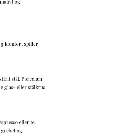
rmativt og
og komfort spiller
tfrit stål. Porcelæn
 glas- eller stålkrus
spresso eller te,
e grebet og