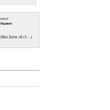
mation
elegance
.
ine krus 28 cl - 2