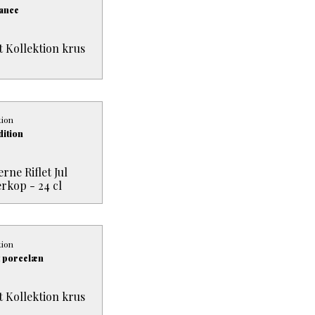
ance
 Kollektion krus
tion
dition
ne Riflet Jul
rkop - 24 cl
tion
t porcelæn
 Kollektion krus