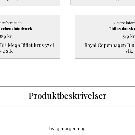
 information
Mere infor
orcelænshåndværk
Tidløs dansk 
889
kr.
519
kr
lå Mega Riflet krus 37 cl
Royal Copenhagen Bluel
- 2 stk
stk.
Produktbeskrivelser
Livlig morgenmagi