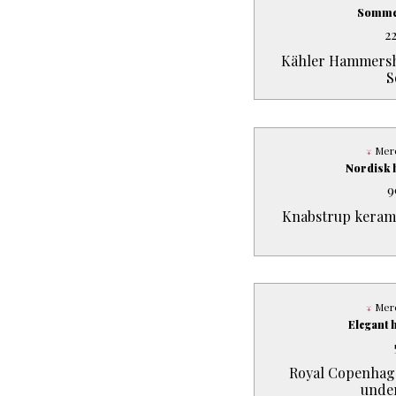
Sommer
2
Kähler Hammershø
S
Mere
Nordisk 
9
Knabstrup kerami
Mere
Elegant 
Royal Copenhag
under