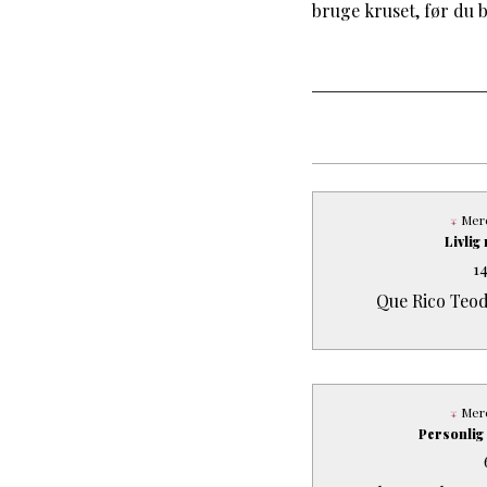
bruge kruset, før du b
Mere
Livli
1
Que Rico Teod
Mere
Personlig