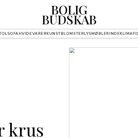
BOLIG
BUDSKAB
TOL
SOFA
HVIDEVARER
KUNST
BLOMSTER
LYS
MØBLER
INDEKLIMA
F
r krus