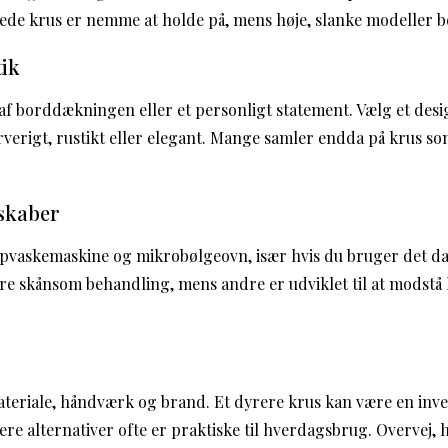
ede krus er nemme at holde på, mens høje, slanke modeller 
tik
af borddækningen eller et personligt statement. Vælg et desig
farverigt, rustikt eller elegant. Mange samler endda på krus so
nskaber
opvaskemaskine og mikrobølgeovn, især hvis du bruger det da
e skånsom behandling, mens andre er udviklet til at modstå
teriale, håndværk og brand. Et dyrere krus kan være en inve
ere alternativer ofte er praktiske til hverdagsbrug. Overvej,