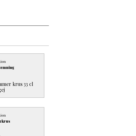
tion
temning
mer krus 33 cl
ej
tion
nekrus