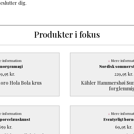
eslutter dig.
Produkter i fokus
 information
Mere informa
g morgenmagi
Nordisk sommers
49,95
kr.
229,95
kr.
oro Hola Bola krus
Kähler Hammershøi Sum
forglemmig
 information
Mere informa
 porcelænskunst
Eventyrligt bør
659
kr.
69,95
kr.