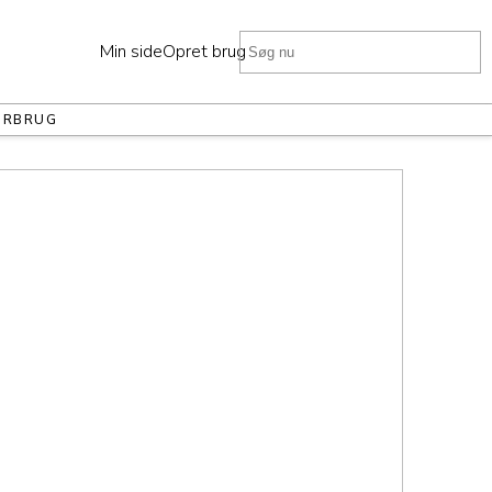
Min side
Opret bruger
ORBRUG