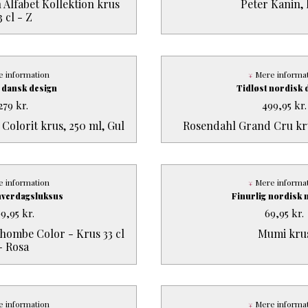
Alfabet Kollektion krus
Peter Kanin, 
3 cl - Z
 information
Mere informa
 dansk design
Tidløst nordisk 
279
kr.
499,95
kr.
Colorit krus, 250 ml, Gul
Rosendahl Grand Cru krus
 information
Mere informa
hverdagsluksus
Finurlig nordisk n
99,95
kr.
69,95
kr.
ombe Color - Krus 33 cl
Mumi kru
- Rosa
 information
Mere informa