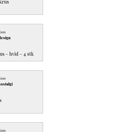
krus
tion
design
 - hvid - 4 stk
tion
ostalgi
s
tion