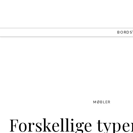
BORD
S
MØBLER
Forskellige type