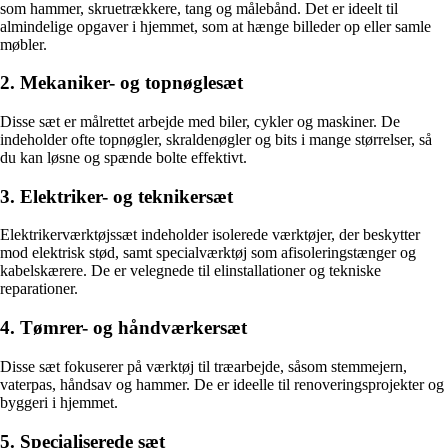
som hammer, skruetrækkere, tang og målebånd. Det er ideelt til
almindelige opgaver i hjemmet, som at hænge billeder op eller samle
møbler.
2. Mekaniker- og topnøglesæt
Disse sæt er målrettet arbejde med biler, cykler og maskiner. De
indeholder ofte topnøgler, skraldenøgler og bits i mange størrelser, så
du kan løsne og spænde bolte effektivt.
3. Elektriker- og teknikersæt
Elektrikerværktøjssæt indeholder isolerede værktøjer, der beskytter
mod elektrisk stød, samt specialværktøj som afisoleringstænger og
kabelskærere. De er velegnede til elinstallationer og tekniske
reparationer.
4. Tømrer- og håndværkersæt
Disse sæt fokuserer på værktøj til træarbejde, såsom stemmejern,
vaterpas, håndsav og hammer. De er ideelle til renoveringsprojekter og
byggeri i hjemmet.
5. Specialiserede sæt