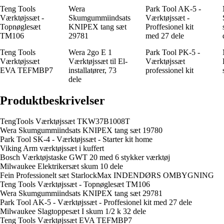
Teng Tools
Wera
Park Tool AK-5 -
Værktøjssæt -
Skumgummiindsats
Værktøjssæt -
Topnøglesæt
KNIPEX tang sæt
Proffesionel kit
TM106
29781
med 27 dele
Teng Tools
Wera 2go E 1
Park Tool PK-5 -
Værktøjssæt
Værktøjssæt til El-
Værktøjssæt
EVA TEFMBP7
installatører, 73
professionel kit
dele
Produktbeskrivelser
TengTools Værktøjssæt TKW37B1008T
Wera Skumgummiindsats KNIPEX tang sæt 19780
Park Tool SK-4 - Værktøjssæt - Starter kit home
Viking Arm værktøjssæt i kuffert
Bosch Værktøjstaske GWT 20 med 6 stykker værktøj
Milwaukee Elektrikersæt skum 10 dele
Fein Professionelt sæt StarlockMax INDENDØRS OMBYGNING
Teng Tools Værktøjssæt - Topnøglesæt TM106
Wera Skumgummiindsats KNIPEX tang sæt 29781
Park Tool AK-5 - Værktøjssæt - Proffesionel kit med 27 dele
Milwaukee Slagtoppesæt I skum 1/2 k 32 dele
Teng Tools Værktøjssæt EVA TEFMBP7