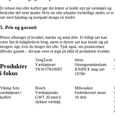
Et robust etui eller kuffert gør det lettere at holde styr på værktøjet og
beskytter det mod skader. Hvis du ofte arbejder forskellige steder, er et
sæt med håndtag og kompakt design en fordel.
5. Pris og garanti
Prisen afhænger af kvalitet, mærke og antal dele. Et billigt sæt kan
være fint til lejlighedsvis brug, mens et dyrere sæt kan betale sig på
længere sigt, hvis du bruger det ofte. Tjek også, om producenten
tilbyder garanti – det kan være et tegn på tillid til produktets kvalitet.
TengTools
Wera
Værktøjssæt
Skumgummiindsats
Produkter
TKW37B1008T
KNIPEX tang sæt
i fokus
19780
Viking Arm
Bosch
Milwaukee
værktøjssæt i
Værktøjstaske
Elektrikersæt skum
kuffert
GWT 20 med 6
10 dele
stykker værktøj