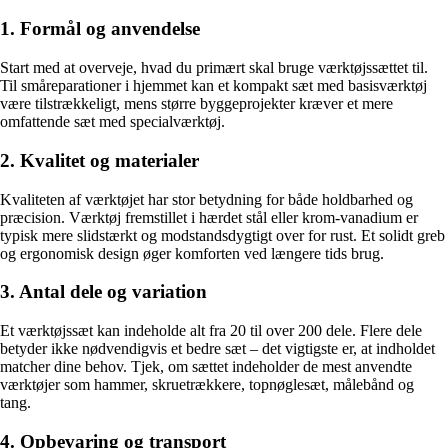
1. Formål og anvendelse
Start med at overveje, hvad du primært skal bruge værktøjssættet til.
Til småreparationer i hjemmet kan et kompakt sæt med basisværktøj
være tilstrækkeligt, mens større byggeprojekter kræver et mere
omfattende sæt med specialværktøj.
2. Kvalitet og materialer
Kvaliteten af værktøjet har stor betydning for både holdbarhed og
præcision. Værktøj fremstillet i hærdet stål eller krom-vanadium er
typisk mere slidstærkt og modstandsdygtigt over for rust. Et solidt greb
og ergonomisk design øger komforten ved længere tids brug.
3. Antal dele og variation
Et værktøjssæt kan indeholde alt fra 20 til over 200 dele. Flere dele
betyder ikke nødvendigvis et bedre sæt – det vigtigste er, at indholdet
matcher dine behov. Tjek, om sættet indeholder de mest anvendte
værktøjer som hammer, skruetrækkere, topnøglesæt, målebånd og
tang.
4. Opbevaring og transport