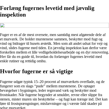
Forlæng fugernes levetid med jævnlig
inspektion
Fuger er en af de mest oversete, men samtidig mest afgørende dele af
et murværk. De holder murstenene sammen, beskytter mod fugt og
vind og bidrager til husets æstetik. Men som alt andet udsat for vejr og
vind, slides fugerne med tiden. En jævnlig inspektion kan derfor være
forskellen mellem et lille vedligeholdelsesarbejde og en dyr renovering.
Her får du en guide til, hvordan du forlænger fugernes levetid med
enkle rutiner og rettidig omhu.
Hvorfor fugerne er så vigtige
Fugerne udgør typisk 15–20 procent af murværkets overflade, og de
fungerer som en slags “pude” mellem murstenene. De optager
bevægelser i bygningen, leder regnvand væk og beskytter mod
frostskader. Når fugerne begynder at smuldre, revne eller slippe fra
stenen, mister muren sin beskyttelse – og fugt kan trænge ind. Det kan
føre til frostsprængninger, misfarvninger og i værste fald skader på
selve murværket.