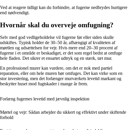
Ved at reagere tidligt kan du forhindre, at fugerne nedbrydes hurtigere
end nødvendigt.
Hvornår skal du overveje omfugning?
Selv med god vedligeholdelse vil fugerne før eller siden skulle
udskiftes. Typisk holder de 30–50 år, afhængigt af kvaliteten af
mørtlen og udsættelsen for vejr. Hvis mere end 20–30 procent af
fugerne i et område er beskadiget, er det som regel bedst at omfuge
hele fladen. Det sikrer et ensartet udtryk og en stærk, tæt mur.
En professionel murer kan vurdere, om det er nok med partiel
reparation, eller om hele muren bør omfuges. Det kan virke som en
stor investering, men det forlænger murværkets levetid markant og
beskytter huset mod fugtskader i mange år frem.
Forlæng fugernes levetid med jævnlig inspektion
Mørtel og vejr: Sådan arbejder du sikkert og effektivt under skiftende
forhold