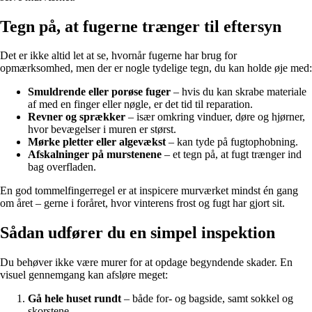
Tegn på, at fugerne trænger til eftersyn
Det er ikke altid let at se, hvornår fugerne har brug for
opmærksomhed, men der er nogle tydelige tegn, du kan holde øje med:
Smuldrende eller porøse fuger
– hvis du kan skrabe materiale
af med en finger eller nøgle, er det tid til reparation.
Revner og sprækker
– især omkring vinduer, døre og hjørner,
hvor bevægelser i muren er størst.
Mørke pletter eller algevækst
– kan tyde på fugtophobning.
Afskalninger på murstenene
– et tegn på, at fugt trænger ind
bag overfladen.
En god tommelfingerregel er at inspicere murværket mindst én gang
om året – gerne i foråret, hvor vinterens frost og fugt har gjort sit.
Sådan udfører du en simpel inspektion
Du behøver ikke være murer for at opdage begyndende skader. En
visuel gennemgang kan afsløre meget:
Gå hele huset rundt
– både for- og bagside, samt sokkel og
skorstene.