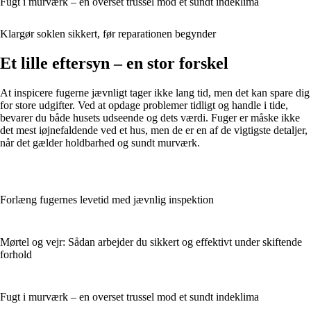
Fugt i murværk – en overset trussel mod et sundt indeklima
Klargør soklen sikkert, før reparationen begynder
Et lille eftersyn – en stor forskel
At inspicere fugerne jævnligt tager ikke lang tid, men det kan spare dig
for store udgifter. Ved at opdage problemer tidligt og handle i tide,
bevarer du både husets udseende og dets værdi. Fuger er måske ikke
det mest iøjnefaldende ved et hus, men de er en af de vigtigste detaljer,
når det gælder holdbarhed og sundt murværk.
Forlæng fugernes levetid med jævnlig inspektion
Mørtel og vejr: Sådan arbejder du sikkert og effektivt under skiftende
forhold
Fugt i murværk – en overset trussel mod et sundt indeklima