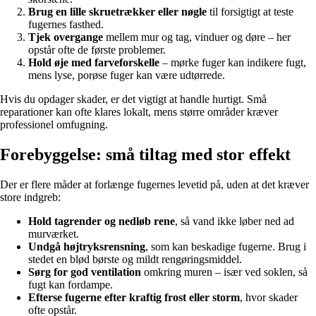
Brug en lille skruetrækker eller nøgle
til forsigtigt at teste
fugernes fasthed.
Tjek overgange
mellem mur og tag, vinduer og døre – her
opstår ofte de første problemer.
Hold øje med farveforskelle
– mørke fuger kan indikere fugt,
mens lyse, porøse fuger kan være udtørrede.
Hvis du opdager skader, er det vigtigt at handle hurtigt. Små
reparationer kan ofte klares lokalt, mens større områder kræver
professionel omfugning.
Forebyggelse: små tiltag med stor effekt
Der er flere måder at forlænge fugernes levetid på, uden at det kræver
store indgreb:
Hold tagrender og nedløb rene
, så vand ikke løber ned ad
murværket.
Undgå højtryksrensning
, som kan beskadige fugerne. Brug i
stedet en blød børste og mildt rengøringsmiddel.
Sørg for god ventilation
omkring muren – især ved soklen, så
fugt kan fordampe.
Efterse fugerne efter kraftig frost eller storm
, hvor skader
ofte opstår.