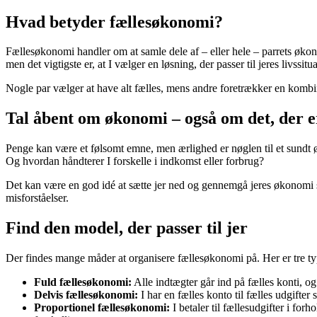
Hvad betyder fællesøkonomi?
Fællesøkonomi handler om at samle dele af – eller hele – parrets økonom
men det vigtigste er, at I vælger en løsning, der passer til jeres livss
Nogle par vælger at have alt fælles, mens andre foretrækker en kombin
Tal åbent om økonomi – også om det, der e
Penge kan være et følsomt emne, men ærlighed er nøglen til et sundt ø
Og hvordan håndterer I forskelle i indkomst eller forbrug?
Det kan være en god idé at sætte jer ned og gennemgå jeres økonomi sam
misforståelser.
Find den model, der passer til jer
Der findes mange måder at organisere fællesøkonomi på. Her er tre ty
Fuld fællesøkonomi:
Alle indtægter går ind på fælles konti, og 
Delvis fællesøkonomi:
I har en fælles konto til fælles udgifte
Proportionel fællesøkonomi:
I betaler til fællesudgifter i fo