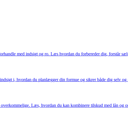
andle med indsigt og ro. Læs hvordan du forbereder dig, forstår sælger
 indsigt i, hvordan du planlægger din formue og sikrer både dig selv o
e overkommelige. Læs, hvordan du kan kombinere tilskud med lån og ops