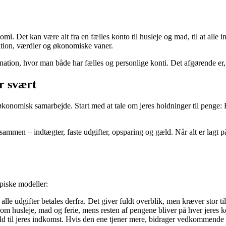
i. Det kan være alt fra en fælles konto til husleje og mad, til at alle i
ituation, værdier og økonomiske vaner.
ation, hvor man både har fælles og personlige konti. Det afgørende er, 
r svært
konomisk samarbejde. Start med at tale om jeres holdninger til penge: 
men – indtægter, faste udgifter, opsparing og gæld. Når alt er lagt på b
piske modeller:
alle udgifter betales derfra. Det giver fuldt overblik, men kræver stor til
r som husleje, mad og ferie, mens resten af pengene bliver på hver jeres 
rhold til jeres indkomst. Hvis den ene tjener mere, bidrager vedkommend