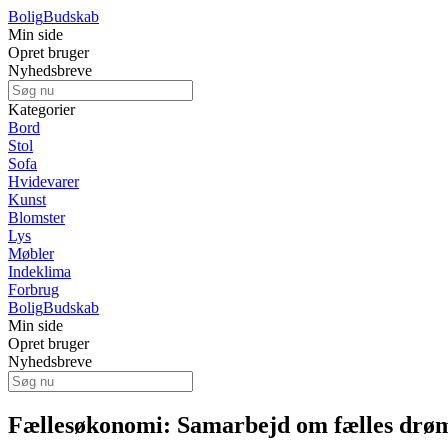
Bolig
Budskab
Min side
Opret bruger
Nyhedsbreve
Kategorier
Bord
Stol
Sofa
Hvidevarer
Kunst
Blomster
Lys
Møbler
Indeklima
Forbrug
Bolig
Budskab
Min side
Opret bruger
Nyhedsbreve
Fællesøkonomi: Samarbejd om fælles drø