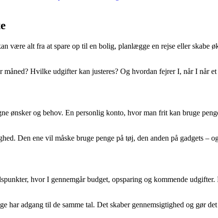
te
være alt fra at spare op til en bolig, planlægge en rejse eller skabe øk
måned? Hvilke udgifter kan justeres? Og hvordan fejrer I, når I når et 
gne ønsker og behov. En personlig konto, hvor man frit kan bruge penge 
ighed. Den ene vil måske bruge penge på tøj, den anden på gadgets – og 
spunkter, hvor I gennemgår budget, opsparing og kommende udgifter. 
e har adgang til de samme tal. Det skaber gennemsigtighed og gør det let