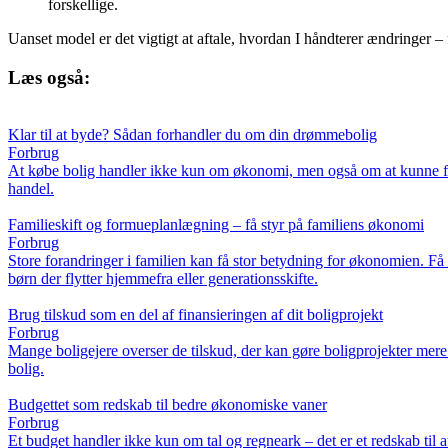
forskellige.
Uanset model er det vigtigt at aftale, hvordan I håndterer ændringer – f
Læs også:
Klar til at byde? Sådan forhandler du om din drømmebolig
Forbrug
At købe bolig handler ikke kun om økonomi, men også om at kunne forh
handel.
Familieskift og formueplanlægning – få styr på familiens økonomi
Forbrug
Store forandringer i familien kan få stor betydning for økonomien. Få
børn der flytter hjemmefra eller generationsskifte.
Brug tilskud som en del af finansieringen af dit boligprojekt
Forbrug
Mange boligejere overser de tilskud, der kan gøre boligprojekter mer
bolig.
Budgettet som redskab til bedre økonomiske vaner
Forbrug
Et budget handler ikke kun om tal og regneark – det er et redskab til 