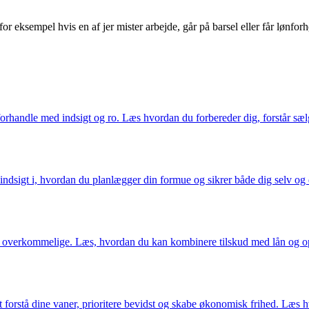
or eksempel hvis en af jer mister arbejde, går på barsel eller får lønforh
andle med indsigt og ro. Læs hvordan du forbereder dig, forstår sælger
 indsigt i, hvordan du planlægger din formue og sikrer både dig selv o
e overkommelige. Læs, hvordan du kan kombinere tilskud med lån og ops
at forstå dine vaner, prioritere bevidst og skabe økonomisk frihed. Læs 