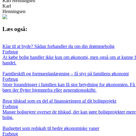
Karl Henningsen
Karl
Henningsen
Læs også:
Klar til at byde? Sådan forhandler du om din drømmebolig
Forbrug
At købe bolig handler ikke kun om økonomi, men også om at kunne forh
handel.
Familieskift og formueplanlægning – få styr på familiens økonomi
Forbrug
Store forandringer i familien kan få stor betydning for økonomien. Få
børn der flytter hjemmefra eller generationsskifte.
Brug tilskud som en del af finansieringen af dit boligprojekt
Forbrug
Mange boligejere overser de tilskud, der kan gøre boligprojekter mer
bolig.
Budgettet som redskab til bedre økonomiske vaner
Forbrug