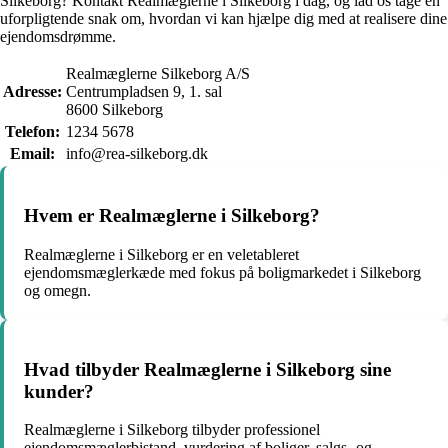
Silkeborg? Kontakt Realmæglerne i Silkeborg i dag, og lad os tage en
uforpligtende snak om, hvordan vi kan hjælpe dig med at realisere dine
ejendomsdrømme.
Realmæglerne Silkeborg A/S
Adresse:
Centrumpladsen 9, 1. sal
8600 Silkeborg
Telefon:
1234 5678
Email:
info@rea-silkeborg.dk
Hvem er Realmæglerne i Silkeborg?
Realmæglerne i Silkeborg er en veletableret
ejendomsmæglerkæde med fokus på boligmarkedet i Silkeborg
og omegn.
Hvad tilbyder Realmæglerne i Silkeborg sine
kunder?
Realmæglerne i Silkeborg tilbyder professionel
ejendomsmæglerbistand, vurdering af boliger, salgs- og