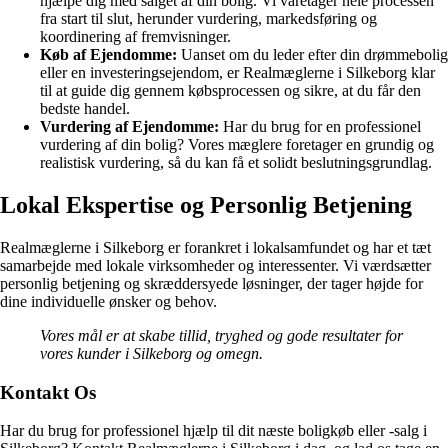
hjælpe dig med salget af din bolig. Vi varetager hele processen
fra start til slut, herunder vurdering, markedsføring og
koordinering af fremvisninger.
Køb af Ejendomme:
Uanset om du leder efter din drømmebolig
eller en investeringsejendom, er Realmæglerne i Silkeborg klar
til at guide dig gennem købsprocessen og sikre, at du får den
bedste handel.
Vurdering af Ejendomme:
Har du brug for en professionel
vurdering af din bolig? Vores mæglere foretager en grundig og
realistisk vurdering, så du kan få et solidt beslutningsgrundlag.
Lokal Ekspertise og Personlig Betjening
Realmæglerne i Silkeborg er forankret i lokalsamfundet og har et tæt
samarbejde med lokale virksomheder og interessenter. Vi værdsætter
personlig betjening og skræddersyede løsninger, der tager højde for
dine individuelle ønsker og behov.
Vores mål er at skabe tillid, tryghed og gode resultater for
vores kunder i Silkeborg og omegn.
Kontakt Os
Har du brug for professionel hjælp til dit næste boligkøb eller -salg i