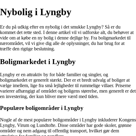
Nybolig i Lyngby
Er du på udkig efter en nybolig i det smukke Lyngby? Så er du
kommet det rette sted. I denne artikel vil vi udforske alt, du behøver at
vide om at købe en ny bolig i denne dejlige by. Fra boligmarkedet til
nærområdet, vil vi give dig alle de oplysninger, du har brug for at
træffe den rigtige beslutning.
Boligmarkedet i Lyngby
Lyngby er en attraktiv by for både familier og singler, og
boligmarkedet er generelt stærkt. Der er et bredt udvalg af boliger at
vælge imellem, lige fra små lejligheder til rummelige villaer. Priserne
varierer afhængigt af området og boligens størrelse, men generelt er det
en investering, der kun bliver mere værd med tiden.
Populære boligområder i Lyngby
Nogle af de mest populære boligområder i Lyngby inkluderer Kongens
Lyngby, Virum og Lundtofte. Disse områder har gode skoler, grønne
områder og nem adgang til offentlig transport, hvilket gør dem