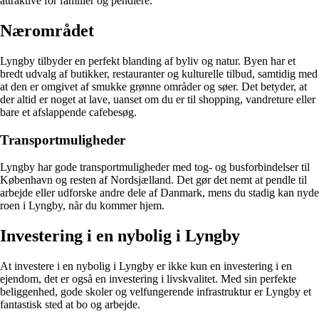
attraktive for familier og pendlere.
Nærområdet
Lyngby tilbyder en perfekt blanding af byliv og natur. Byen har et
bredt udvalg af butikker, restauranter og kulturelle tilbud, samtidig med
at den er omgivet af smukke grønne områder og søer. Det betyder, at
der altid er noget at lave, uanset om du er til shopping, vandreture eller
bare et afslappende cafebesøg.
Transportmuligheder
Lyngby har gode transportmuligheder med tog- og busforbindelser til
København og resten af Nordsjælland. Det gør det nemt at pendle til
arbejde eller udforske andre dele af Danmark, mens du stadig kan nyde
roen i Lyngby, når du kommer hjem.
Investering i en nybolig i Lyngby
At investere i en nybolig i Lyngby er ikke kun en investering i en
ejendom, det er også en investering i livskvalitet. Med sin perfekte
beliggenhed, gode skoler og velfungerende infrastruktur er Lyngby et
fantastisk sted at bo og arbejde.