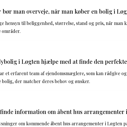
r bør man overveje, når man køber en bolig i Lø
age hensyn til beliggenhed, størrelse, stand og pris, når man k
e områder.
bolig i Løgten hjælpe med at finde den perfekte
ar et erfarent team af ejendomsmæglere, som kan rådgive og 
le bolig, der matcher deres behov og ønsker.
finde information om åbent hus arrangementer 
ysninger om kommende åbent hus arrangementer i Løgten på