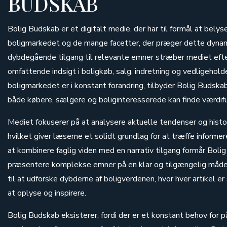
BUDSKAB
Bolig Budskab er et digitalt medie, der har til formål at bely
boligmarkedet og de mange facetter, der præger dette dynam
dybdegående tilgang til relevante emner stræber mediet efte
omfattende indsigt i boligkøb, salg, indretning og vedligeholdel
boligmarkedet er i konstant forandring, tilbyder Bolig Budska
både købere, sælgere og boliginteresserede kan finde værdifu
Mediet fokuserer på at analysere aktuelle tendenser og histo
hvilket giver læserne et solidt grundlag for at træffe informe
at kombinere faglig viden med en narrativ tilgang formår Boli
præsentere komplekse emner på en klar og tilgængelig måde
til at udforske dybderne af boligverdenen, hvor hver artikel e
at oplyse og inspirere.
Bolig Budskab eksisterer, fordi der er et konstant behov for på