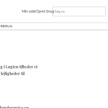
Min side
Opret bruger
ORBRUG
g i Løgten tilbyder et
ejligheder til
 kundeservice og