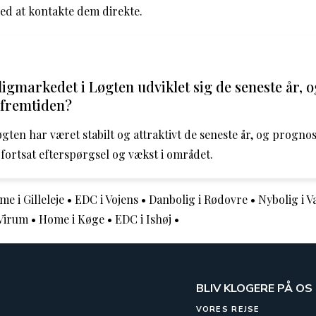
ed at kontakte dem direkte.
igmarkedet i Løgten udviklet sig de seneste år, 
 fremtiden?
gten har været stabilt og attraktivt de seneste år, og progno
 fortsat efterspørgsel og vækst i området.
e i Gilleleje
•
EDC i Vojens
•
Danbolig i Rødovre
•
Nybolig i V
 Virum
•
Home i Køge
•
EDC i Ishøj
•
BLIV KLOGERE PÅ OS
VORES REJSE