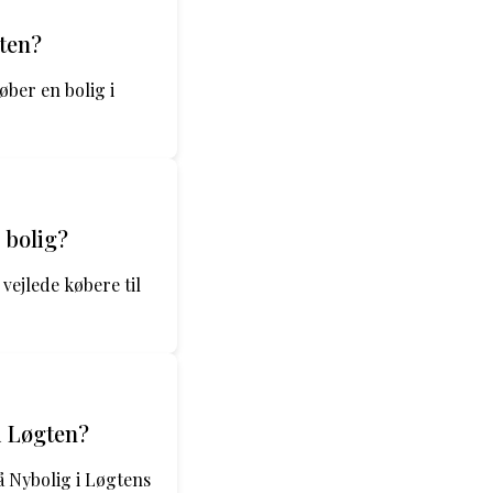
gten?
øber en bolig i
 bolig?
vejlede købere til
i Løgten?
 Nybolig i Løgtens