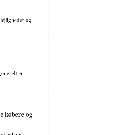
 lejligheder og
generelt er
lle købere og
af boliger,