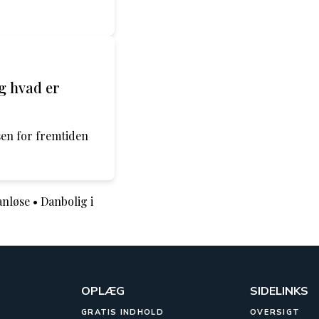
og hvad er
sen for fremtiden
anløse
•
Danbolig i
OPLÆG
SIDELINKS
GRATIS INDHOLD
OVERSIGT