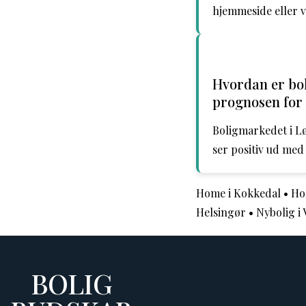
hjemmeside eller v
Hvordan er bol
prognosen for
Boligmarkedet i Lø
ser positiv ud med
Home i Kokkedal
•
Hom
Helsingør
•
Nybolig i
BOLIG