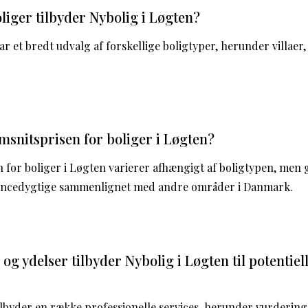
liger tilbyder Nybolig i Løgten?
r et bredt udvalg af forskellige boligtyper, herunder villaer,
snitsprisen for boliger i Løgten?
for boliger i Løgten varierer afhængigt af boligtypen, men 
encedygtige sammenlignet med andre områder i Danmark.
 og ydelser tilbyder Nybolig i Løgten til potentie
ilbyder en række professionelle services, herunder vurdering 