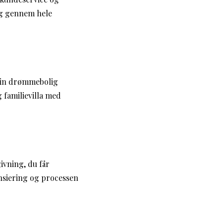
dig gennem hele
 din drømmebolig
 familievilla med
ivning, du får
nsiering og processen