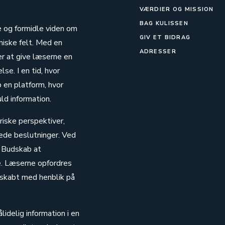
VÆRDIER OG MISSION
BAG KULISSEN
se og formidle viden om
GIV ET BIDRAG
iske felt. Med en
ADRESSER
r at give læserne en
se. I en tid, hvor
b en platform, hvor
ld information.
riske perspektiver,
rede beslutninger. Ved
g Budskab at
. Læserne opfordres
r skabt med henblik på
lidelig information i en