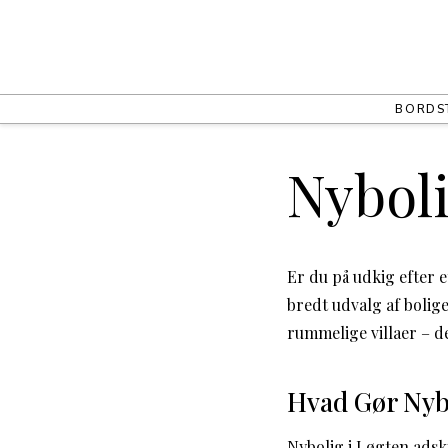
BORD
S
Nyboli
Er du på udkig efter e
bredt udvalg af bolig
rummelige villaer – 
Hvad Gør Nyb
Nybolig i Løgten adsk