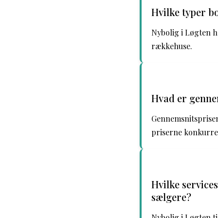
Hvilke typer bo
Nybolig i Løgten ha
rækkehuse.
Hvad er gennem
Gennemsnitsprisen 
priserne konkurr
Hvilke services
sælgere?
Nybolig i Løgten t