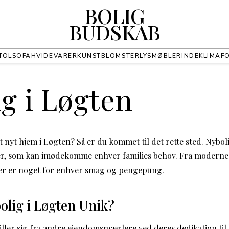
BOLIG
BUDSKAB
TOL
SOFA
HVIDEVARER
KUNST
BLOMSTER
LYS
MØBLER
INDEKLIMA
F
g i Løgten
t nyt hjem i Løgten? Så er du kommet til det rette sted. Nyboli
er, som kan imødekomme enhver families behov. Fra moderne l
der er noget for enhver smag og pengepung.
olig i Løgten Unik?
iller sig fra andre ejendomsmæglere ved deres dedikation til