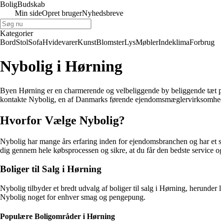
Bolig
Budskab
Min side
Opret bruger
Nyhedsbreve
Kategorier
Bord
Stol
Sofa
Hvidevarer
Kunst
Blomster
Lys
Møbler
Indeklima
Forbrug
Nybolig i Hørning
Byen Hørning er en charmerende og velbeliggende by beliggende tæt på Aa
kontakte Nybolig, en af Danmarks førende ejendomsmæglervirksomheder, 
Hvorfor Vælge Nybolig?
Nybolig har mange års erfaring inden for ejendomsbranchen og har et s
dig gennem hele købsprocessen og sikre, at du får den bedste service o
Boliger til Salg i Hørning
Nybolig tilbyder et bredt udvalg af boliger til salg i Hørning, herunde
Nybolig noget for enhver smag og pengepung.
Populære Boligområder i Hørning