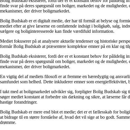
Bolig Budskab eksisterer, fordi der er et konstant behov for pålidelig 
finde svar på deres spørgsmål om boliger, markedet og de muligheder, d
mekanismer, der driver boligmarkedet.
Bolig Budskab er et digitalt medie, der har til formål at belyse og fo
mediet efter at give læserne en omfattende indsigt i boligkøb, salg, ind
sælgere og boliginteresserede kan finde værdifuld information.
Mediet fokuserer på at analysere aktuelle tendenser og historiske perspe
formår Bolig Budskab at præsentere komplekse emner på en klar og tilg
Bolig Budskab eksisterer, fordi der er et konstant behov for pålidelig 
finde svar på deres spørgsmål om boliger, markedet og de muligheder, d
mekanismer, der driver boligmarkedet.
En vigtig del af mediets filosofi er at fremme en bæredygtig og ansvarli
samfundet som helhed. Dette inkluderer emner som energieffektivitet, 
I takt med at boligmarkedet udvikler sig, forpligter Bolig Budskab sig ti
søger mediet konstant at forbedre sin dækning og sikre, at læserne får 
hastige forandringer.
Bolig Budskab er mere end blot et medie; det er et fællesskab for bolig
at bidrage til en større forståelse af, hvad det vil sige at bo godt. Sa
drømme.