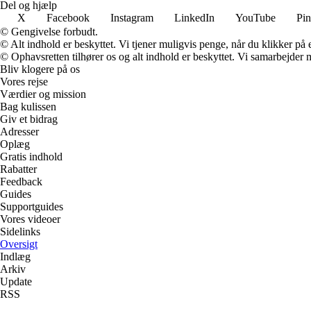
Del og hjælp
X
Facebook
Instagram
LinkedIn
YouTube
Pin
© Gengivelse forbudt.
© Alt indhold er beskyttet. Vi tjener muligvis penge, når du klikker på e
© Ophavsretten tilhører os og alt indhold er beskyttet. Vi samarbejder 
Bliv klogere på os
Vores rejse
Værdier og mission
Bag kulissen
Giv et bidrag
Adresser
Oplæg
Gratis indhold
Rabatter
Feedback
Guides
Supportguides
Vores videoer
Sidelinks
Oversigt
Indlæg
Arkiv
Update
RSS