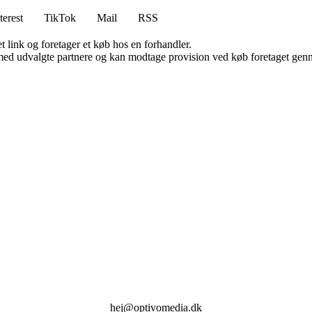
terest
TikTok
Mail
RSS
t link og foretager et køb hos en forhandler.
med udvalgte partnere og kan modtage provision ved køb foretaget gennem
hej@optivomedia.dk