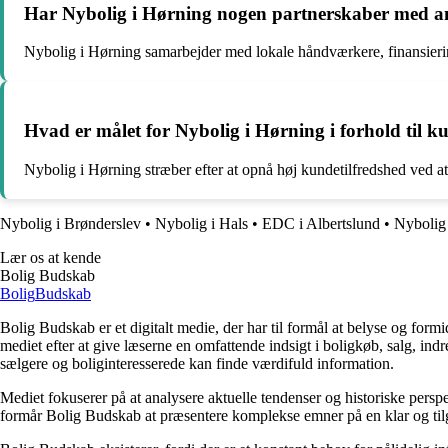
Har Nybolig i Hørning nogen partnerskaber med a
Nybolig i Hørning samarbejder med lokale håndværkere, finansiering
Hvad er målet for Nybolig i Hørning i forhold til k
Nybolig i Hørning stræber efter at opnå høj kundetilfredshed ved at
Nybolig i Brønderslev
•
Nybolig i Hals
•
EDC i Albertslund
•
Nybolig
Lær os at kende
Bolig Budskab
Bolig
Budskab
Bolig Budskab er et digitalt medie, der har til formål at belyse og fo
mediet efter at give læserne en omfattende indsigt i boligkøb, salg, ind
sælgere og boliginteresserede kan finde værdifuld information.
Mediet fokuserer på at analysere aktuelle tendenser og historiske perspe
formår Bolig Budskab at præsentere komplekse emner på en klar og tilg