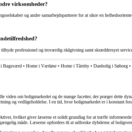
ndre virksomheder?
sselskaber og andre samarbejdspartnere for at sikre en helhedsorientere
undetilfredshed?
 tilbyde professionel og troværdig rådgivning samt skræddersyet service
 i Bagsværd
•
Home i Værløse
•
Home i Tårnby
•
Danbolig i Søborg
•
rmidle viden om boligmarkedet og de mange facetter, der præger dette dy
retning og vedligeholdelse. I en tid, hvor boligmarkedet er i konstant f
ktiver, hvilket giver læserne et solidt grundlag for at træffe informered
ængelig måde. Læserne opfordres til at udforske dybderne af boligverde