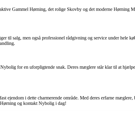
raktive Gammel Hørning, det rolige Skovby og det moderne Hørning Midt
liger til salg, men også professionel rådgivning og service under hele 
handling.
e Nybolig for en uforpligtende snak. Deres mæglere står klar til at hjæl
i fast ejendom i dette charmerende område. Med deres erfarne mæglere, br
i Hørning og kontakt Nybolig i dag!