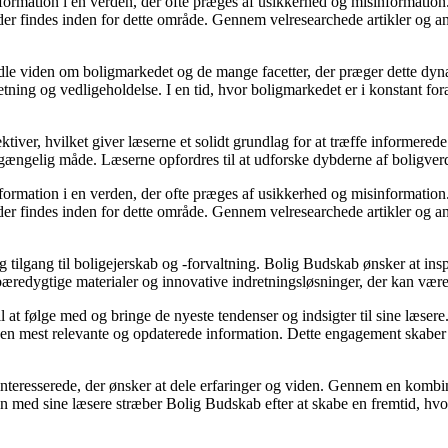
information i en verden, der ofte præges af usikkerhed og misinformatio
er findes inden for dette område. Gennem velresearchede artikler og an
rmidle viden om boligmarkedet og de mange facetter, der præger dette dy
retning og vedligeholdelse. I en tid, hvor boligmarkedet er i konstant f
ktiver, hvilket giver læserne et solidt grundlag for at træffe informered
ængelig måde. Læserne opfordres til at udforske dybderne af boligverde
information i en verden, der ofte præges af usikkerhed og misinformatio
er findes inden for dette område. Gennem velresearchede artikler og an
g tilgang til boligejerskab og -forvaltning. Bolig Budskab ønsker at insp
bæredygtige materialer og innovative indretningsløsninger, der kan vær
l at følge med og bringe de nyeste tendenser og indsigter til sine læsere
den mest relevante og opdaterede information. Dette engagement skaber e
interesserede, der ønsker at dele erfaringer og viden. Gennem en kombin
mmen med sine læsere stræber Bolig Budskab efter at skabe en fremtid, hv