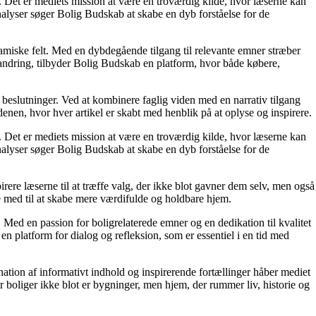
n. Det er mediets mission at være en troværdig kilde, hvor læserne kan
alyser søger Bolig Budskab at skabe en dyb forståelse for de
namiske felt. Med en dybdegående tilgang til relevante emner stræber
orandring, tilbyder Bolig Budskab en platform, hvor både købere,
e beslutninger. Ved at kombinere faglig viden med en narrativ tilgang
nen, hvor hver artikel er skabt med henblik på at oplyse og inspirere.
n. Det er mediets mission at være en troværdig kilde, hvor læserne kan
alyser søger Bolig Budskab at skabe en dyb forståelse for de
irere læserne til at træffe valg, der ikke blot gavner dem selv, men også
e med til at skabe mere værdifulde og holdbare hjem.
. Med en passion for boligrelaterede emner og en dedikation til kvalitet
n platform for dialog og refleksion, som er essentiel i en tid med
ation af informativt indhold og inspirerende fortællinger håber mediet
or boliger ikke blot er bygninger, men hjem, der rummer liv, historie og