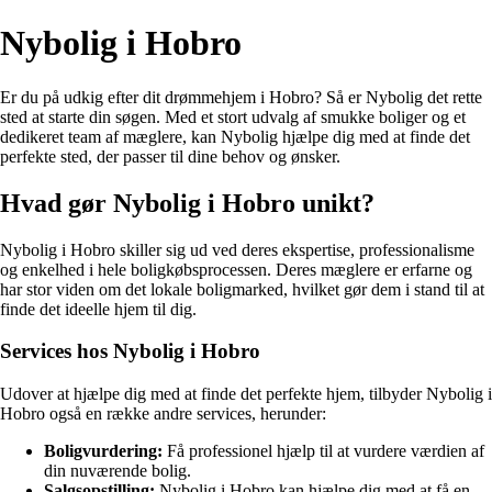
Nybolig i Hobro
Er du på udkig efter dit drømmehjem i Hobro? Så er Nybolig det rette
sted at starte din søgen. Med et stort udvalg af smukke boliger og et
dedikeret team af mæglere, kan Nybolig hjælpe dig med at finde det
perfekte sted, der passer til dine behov og ønsker.
Hvad gør Nybolig i Hobro unikt?
Nybolig i Hobro skiller sig ud ved deres ekspertise, professionalisme
og enkelhed i hele boligkøbsprocessen. Deres mæglere er erfarne og
har stor viden om det lokale boligmarked, hvilket gør dem i stand til at
finde det ideelle hjem til dig.
Services hos Nybolig i Hobro
Udover at hjælpe dig med at finde det perfekte hjem, tilbyder Nybolig i
Hobro også en række andre services, herunder:
Boligvurdering:
Få professionel hjælp til at vurdere værdien af
din nuværende bolig.
Salgsopstilling:
Nybolig i Hobro kan hjælpe dig med at få en