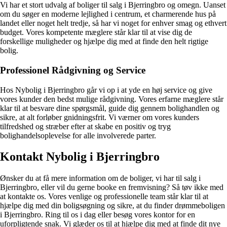
Vi har et stort udvalg af boliger til salg i Bjerringbro og omegn. Uanset
om du søger en moderne lejlighed i centrum, et charmerende hus på
landet eller noget helt tredje, så har vi noget for enhver smag og ethvert
budget. Vores kompetente mæglere står klar til at vise dig de
forskellige muligheder og hjælpe dig med at finde den helt rigtige
bolig.
Professionel Rådgivning og Service
Hos Nybolig i Bjerringbro går vi op i at yde en høj service og give
vores kunder den bedst mulige rådgivning. Vores erfarne mæglere står
klar til at besvare dine spørgsmål, guide dig gennem bolighandlen og
sikre, at alt forløber gnidningsfrit. Vi værner om vores kunders
tilfredshed og stræber efter at skabe en positiv og tryg
bolighandelsoplevelse for alle involverede parter.
Kontakt Nybolig i Bjerringbro
Ønsker du at få mere information om de boliger, vi har til salg i
Bjerringbro, eller vil du gerne booke en fremvisning? Så tøv ikke med
at kontakte os. Vores venlige og professionelle team står klar til at
hjælpe dig med din boligsøgning og sikre, at du finder drømmeboligen
i Bjerringbro. Ring til os i dag eller besøg vores kontor for en
uforpligtende snak. Vi glæder os til at hjælpe dig med at finde dit nye