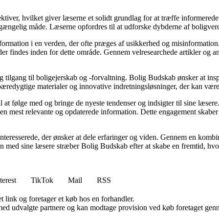
ktiver, hvilket giver læserne et solidt grundlag for at træffe informered
ængelig måde. Læserne opfordres til at udforske dybderne af boligverde
information i en verden, der ofte præges af usikkerhed og misinformatio
er findes inden for dette område. Gennem velresearchede artikler og an
g tilgang til boligejerskab og -forvaltning. Bolig Budskab ønsker at insp
bæredygtige materialer og innovative indretningsløsninger, der kan vær
l at følge med og bringe de nyeste tendenser og indsigter til sine læsere
den mest relevante og opdaterede information. Dette engagement skaber e
interesserede, der ønsker at dele erfaringer og viden. Gennem en kombin
mmen med sine læsere stræber Bolig Budskab efter at skabe en fremtid, hv
terest
TikTok
Mail
RSS
t link og foretager et køb hos en forhandler.
med udvalgte partnere og kan modtage provision ved køb foretaget gennem