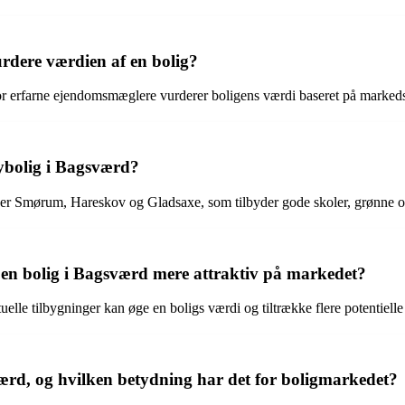
dere værdien af en bolig?
or erfarne ejendomsmæglere vurderer boligens værdi baseret på markedst
ybolig i Bagsværd?
r Smørum, Hareskov og Gladsaxe, som tilbyder gode skoler, grønne områ
 en bolig i Bagsværd mere attraktiv på markedet?
lle tilbygninger kan øge en boligs værdi og tiltrække flere potentielle
ærd, og hvilken betydning har det for boligmarkedet?