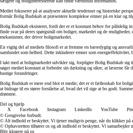
sælgere og boliginteresserede kan finde værdifuld information.
Mediet fokuserer på at analysere aktuelle tendenser og historiske perspe
formår Bolig Budskab at præsentere komplekse emner på en klar og tilg
Bolig Budskab eksisterer, fordi der er et konstant behov for pålidelig 
finde svar på deres spørgsmål om boliger, markedet og de muligheder, d
mekanismer, der driver boligmarkedet.
En vigtig del af mediets filosofi er at fremme en bæredygtig og ansvarli
samfundet som helhed. Dette inkluderer emner som energieffektivitet, 
I takt med at boligmarkedet udvikler sig, forpligter Bolig Budskab sig ti
søger mediet konstant at forbedre sin dækning og sikre, at læserne får 
hastige forandringer.
Bolig Budskab er mere end blot et medie; det er et fællesskab for bolig
at bidrage til en større forståelse af, hvad det vil sige at bo godt. Sa
drømme.
Del og hjælp
X
Facebook
Instagram
LinkedIn
YouTube
Pin
© Gengivelse forbudt.
© Alt indhold er beskyttet. Vi tjener muligvis penge, når du klikker på e
© Ophavsretten tilhører os og alt indhold er beskyttet. Vi samarbejder 
Bliv klogere på os