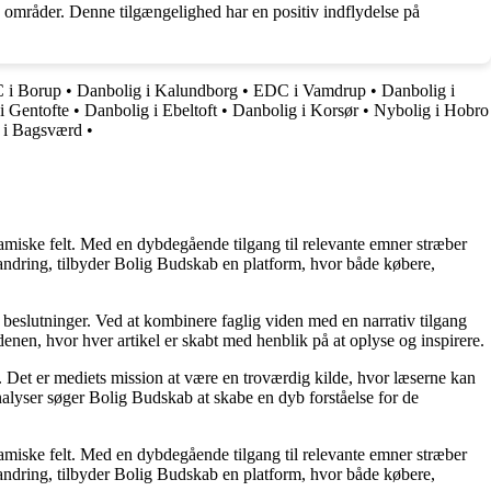
områder. Denne tilgængelighed har en positiv indflydelse på
 i Borup
•
Danbolig i Kalundborg
•
EDC i Vamdrup
•
Danbolig i
 Gentofte
•
Danbolig i Ebeltoft
•
Danbolig i Korsør
•
Nybolig i Hobro
 i Bagsværd
•
namiske felt. Med en dybdegående tilgang til relevante emner stræber
orandring, tilbyder Bolig Budskab en platform, hvor både købere,
e beslutninger. Ved at kombinere faglig viden med en narrativ tilgang
nen, hvor hver artikel er skabt med henblik på at oplyse og inspirere.
n. Det er mediets mission at være en troværdig kilde, hvor læserne kan
alyser søger Bolig Budskab at skabe en dyb forståelse for de
namiske felt. Med en dybdegående tilgang til relevante emner stræber
orandring, tilbyder Bolig Budskab en platform, hvor både købere,