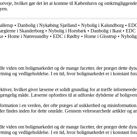
rveje, hvilket gør det let at komme til København og omkringliggende 
byen.
allerup
•
Danbolig i Nykøbing Sjælland
•
Nybolig i Kalundborg
•
EDC
æglerne i Skanderborg
•
Nybolig i Hornbæk
•
Danbolig i Ikast
•
EDC i
xe
•
Home i Nørresundby
•
EDC i Rødby
•
Home i Glostrup
•
Nybolig
rmidle viden om boligmarkedet og de mange facetter, der præger dette dy
retning og vedligeholdelse. I en tid, hvor boligmarkedet er i konstant f
ktiver, hvilket giver læserne et solidt grundlag for at træffe informered
ængelig måde. Læserne opfordres til at udforske dybderne af boligverde
information i en verden, der ofte præges af usikkerhed og misinformatio
er findes inden for dette område. Gennem velresearchede artikler og an
rmidle viden om boligmarkedet og de mange facetter, der præger dette dy
retning og vedligeholdelse. I en tid, hvor boligmarkedet er i konstant f