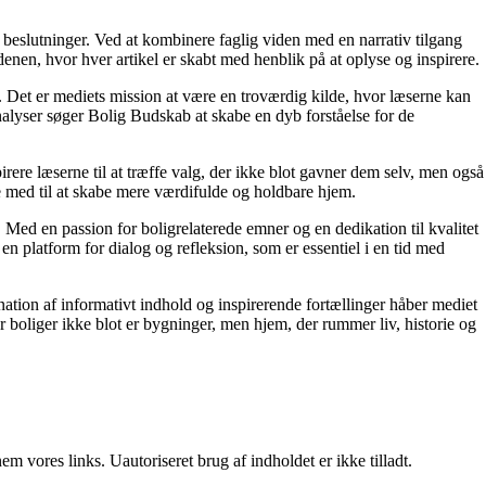
e beslutninger. Ved at kombinere faglig viden med en narrativ tilgang
nen, hvor hver artikel er skabt med henblik på at oplyse og inspirere.
n. Det er mediets mission at være en troværdig kilde, hvor læserne kan
alyser søger Bolig Budskab at skabe en dyb forståelse for de
irere læserne til at træffe valg, der ikke blot gavner dem selv, men også
e med til at skabe mere værdifulde og holdbare hjem.
. Med en passion for boligrelaterede emner og en dedikation til kvalitet
n platform for dialog og refleksion, som er essentiel i en tid med
ation af informativt indhold og inspirerende fortællinger håber mediet
or boliger ikke blot er bygninger, men hjem, der rummer liv, historie og
 vores links. Uautoriseret brug af indholdet er ikke tilladt.