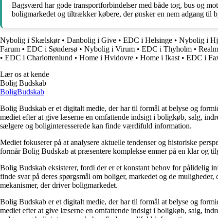
Bagsværd har gode transportforbindelser med både tog, bus og moto
boligmarkedet og tiltrækker købere, der ønsker en nem adgang til 
Nybolig i Skælskør
•
Danbolig i Give
•
EDC i Helsinge
•
Nybolig i Hj
Farum
•
EDC i Søndersø
•
Nybolig i Virum
•
EDC i Thyholm
•
Realm
•
EDC i Charlottenlund
•
Home i Hvidovre
•
Home i Ikast
•
EDC i Fa
Lær os at kende
Bolig Budskab
Bolig
Budskab
Bolig Budskab er et digitalt medie, der har til formål at belyse og fo
mediet efter at give læserne en omfattende indsigt i boligkøb, salg, ind
sælgere og boliginteresserede kan finde værdifuld information.
Mediet fokuserer på at analysere aktuelle tendenser og historiske perspe
formår Bolig Budskab at præsentere komplekse emner på en klar og tilg
Bolig Budskab eksisterer, fordi der er et konstant behov for pålidelig 
finde svar på deres spørgsmål om boliger, markedet og de muligheder, d
mekanismer, der driver boligmarkedet.
Bolig Budskab er et digitalt medie, der har til formål at belyse og fo
mediet efter at give læserne en omfattende indsigt i boligkøb, salg, ind