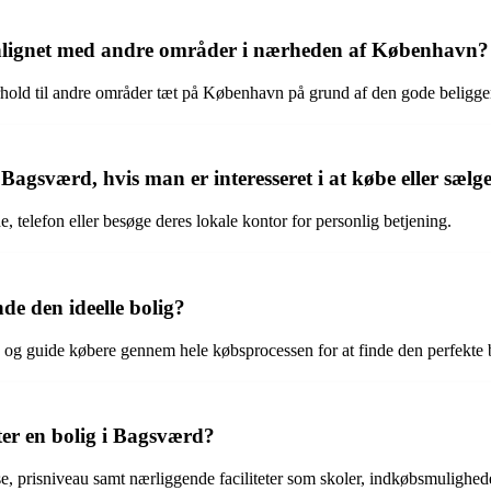
nlignet med andre områder i nærheden af København?
rhold til andre områder tæt på København på grund af den gode beliggen
sværd, hvis man er interesseret i at købe eller sælge
telefon eller besøge deres lokale kontor for personlig betjening.
e den ideelle bolig?
g guide købere gennem hele købsprocessen for at finde den perfekte bo
ter en bolig i Bagsværd?
lse, prisniveau samt nærliggende faciliteter som skoler, indkøbsmulighede