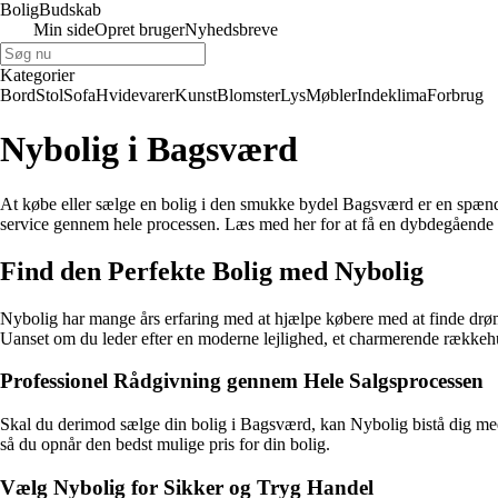
Bolig
Budskab
Min side
Opret bruger
Nyhedsbreve
Kategorier
Bord
Stol
Sofa
Hvidevarer
Kunst
Blomster
Lys
Møbler
Indeklima
Forbrug
Nybolig i Bagsværd
At købe eller sælge en bolig i den smukke bydel Bagsværd er en spænd
service gennem hele processen. Læs med her for at få en dybdegående 
Find den Perfekte Bolig med Nybolig
Nybolig har mange års erfaring med at hjælpe købere med at finde drømm
Uanset om du leder efter en moderne lejlighed, et charmerende rækkehus
Professionel Rådgivning gennem Hele Salgsprocessen
Skal du derimod sælge din bolig i Bagsværd, kan Nybolig bistå dig med 
så du opnår den bedst mulige pris for din bolig.
Vælg Nybolig for Sikker og Tryg Handel