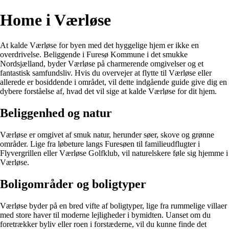
Home i Værløse
At kalde Værløse for byen med det hyggelige hjem er ikke en
overdrivelse. Beliggende i Furesø Kommune i det smukke
Nordsjælland, byder Værløse på charmerende omgivelser og et
fantastisk samfundsliv. Hvis du overvejer at flytte til Værløse eller
allerede er bosiddende i området, vil dette indgående guide give dig en
dybere forståelse af, hvad det vil sige at kalde Værløse for dit hjem.
Beliggenhed og natur
Værløse er omgivet af smuk natur, herunder søer, skove og grønne
områder. Lige fra løbeture langs Furesøen til familieudflugter i
Flyvergrillen eller Værløse Golfklub, vil naturelskere føle sig hjemme i
Værløse.
Boligområder og boligtyper
Værløse byder på en bred vifte af boligtyper, lige fra rummelige villaer
med store haver til moderne lejligheder i bymidten. Uanset om du
foretrækker byliv eller roen i forstæderne, vil du kunne finde det