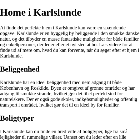
Home i Karlslunde
At finde det perfekte hjem i Karlslunde kan være en spændende
opgave. Karlslunde er en hyggelig by beliggende i den smukke danske
natur, og det tilbyder en masse fantastiske muligheder for både familier
og enkeltpersoner, der leder efter et nyt sted at bo. Læs videre for at
finde ud af mere om, hvad du kan forvente, når du søger efter et hjem i
Karlslunde.
Beliggenhed
Karlslunde har en ideel beliggenhed med nem adgang til både
København og Roskilde. Byen er omgivet af grønne områder og har
adgang til smukke strande, hvilket gør det til et perfekt sted for
naturelskere. Der er også gode skoler, indkøbsmuligheder og offentlig
transport i området, hvilket gør det til en ideel by for familier.
Boligtyper
I Karlslunde kan du finde en bred vifte af boligtyper, lige fra små
lejligheder til rummelige villaer. Uanset om du leder efter en lille