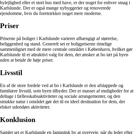
bylejlighed eller et stort hus med have, er der noget for enhver smag i
Karlslunde. Der er også mange nybyggerier og renoverede
ejendomme, hvis du foretrækker noget mere moderne.
Priser
Priserne på boliger i Karlslunde varierer afhængigt af størrelse,
beliggenhed og stand. Generelt set er boligpriserne rimelige
sammenlignet med de mere centrale områder i København, hvilket gør
Karlslunde til et attraktivt valg for dem, der ønsker at bo tæt på byen
uden at betale de høje priser.
Livsstil
En af de store fordele ved at bo i Karlslunde er den afslappede og
familiære livsstil, som byen tilbyder. Der er masser af muligheder for at
deltage i fællesskabsaktiviteter og sociale arrangementer, og den
smukke natur i området gør det til en ideel destination for dem, der
elsker udendørs aktiviteter.
Konklusion
Samlet set er Karlslunde en fantastisk by at overveje, når du leder efter