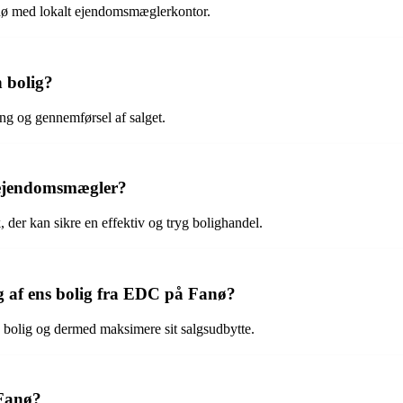
nø med lokalt ejendomsmæglerkontor.
 bolig?
ing og gennemførsel af salget.
 ejendomsmægler?
, der kan sikre en effektiv og tryg bolighandel.
ing af ens bolig fra EDC på Fanø?
in bolig og dermed maksimere sit salgsudbytte.
Fanø?