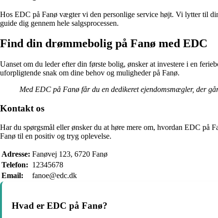
Hos EDC på Fanø vægter vi den personlige service højt. Vi lytter til di
guide dig gennem hele salgsprocessen.
Find din drømmebolig på Fanø med EDC
Uanset om du leder efter din første bolig, ønsker at investere i en fe
uforpligtende snak om dine behov og muligheder på Fanø.
Med EDC på Fanø får du en dedikeret ejendomsmægler, der går den
Kontakt os
Har du spørgsmål eller ønsker du at høre mere om, hvordan EDC på Fanø 
Fanø til en positiv og tryg oplevelse.
Adresse:
Fanøvej 123, 6720 Fanø
Telefon:
12345678
Email:
fanoe@edc.dk
Hvad er EDC på Fanø?