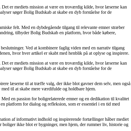
n. Det er mediets mission at være en troværdig kilde, hvor læserne kan
alyser søger Bolig Budskab at skabe en dyb forståelse for de
namiske felt. Med en dybdegående tilgang til relevante emner stræber
orandring, tilbyder Bolig Budskab en platform, hvor både købere,
e beslutninger. Ved at kombinere faglig viden med en narrativ tilgang
nen, hvor hver artikel er skabt med henblik på at oplyse og inspirere.
n. Det er mediets mission at være en troværdig kilde, hvor læserne kan
alyser søger Bolig Budskab at skabe en dyb forståelse for de
irere læserne til at træffe valg, der ikke blot gavner dem selv, men også
e med til at skabe mere værdifulde og holdbare hjem.
. Med en passion for boligrelaterede emner og en dedikation til kvalitet
n platform for dialog og refleksion, som er essentiel i en tid med
ation af informativt indhold og inspirerende fortællinger håber mediet
or boliger ikke blot er bygninger, men hjem, der rummer liv, historie og