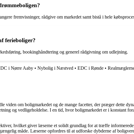
 drømmeboligen?
angere fremvisninger, rådgive om markedet samt bistå i hele købsproce
 ferieboliger?
rkedsføring, bookinghåndtering og generel rådgivning om udlejning.
DC i Nørre Aaby
•
Nybolig i Næstved
•
EDC i Rønde
•
Realmæglerne
rmidle viden om boligmarkedet og de mange facetter, der præger dette dy
retning og vedligeholdelse. I en tid, hvor boligmarkedet er i konstant f
ktiver, hvilket giver læserne et solidt grundlag for at træffe informered
ængelig måde. Læserne opfordres til at udforske dybderne af boligverde