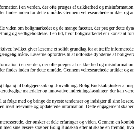
information i en verden, der ofte præges af usikkerhed og misinformatio
er findes inden for dette område. Gennem velresearchede artikler og an
rmidle viden om boligmarkedet og de mange facetter, der præger dette dy
retning og vedligeholdelse. I en tid, hvor boligmarkedet er i konstant f
ktiver, hvilket giver læserne et solidt grundlag for at træffe informered
ængelig måde. Læserne opfordres til at udforske dybderne af boligverde
information i en verden, der ofte præges af usikkerhed og misinformatio
er findes inden for dette område. Gennem velresearchede artikler og an
g tilgang til boligejerskab og -forvaltning. Bolig Budskab ønsker at insp
bæredygtige materialer og innovative indretningsløsninger, der kan vær
l at følge med og bringe de nyeste tendenser og indsigter til sine læsere
den mest relevante og opdaterede information. Dette engagement skaber e
interesserede, der ønsker at dele erfaringer og viden. Gennem en kombin
mmen med sine læsere stræber Bolig Budskab efter at skabe en fremtid, hv