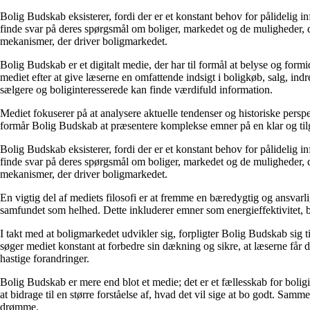
Bolig Budskab eksisterer, fordi der er et konstant behov for pålidelig 
finde svar på deres spørgsmål om boliger, markedet og de muligheder, d
mekanismer, der driver boligmarkedet.
Bolig Budskab er et digitalt medie, der har til formål at belyse og fo
mediet efter at give læserne en omfattende indsigt i boligkøb, salg, ind
sælgere og boliginteresserede kan finde værdifuld information.
Mediet fokuserer på at analysere aktuelle tendenser og historiske perspe
formår Bolig Budskab at præsentere komplekse emner på en klar og tilg
Bolig Budskab eksisterer, fordi der er et konstant behov for pålidelig 
finde svar på deres spørgsmål om boliger, markedet og de muligheder, d
mekanismer, der driver boligmarkedet.
En vigtig del af mediets filosofi er at fremme en bæredygtig og ansvarli
samfundet som helhed. Dette inkluderer emner som energieffektivitet, 
I takt med at boligmarkedet udvikler sig, forpligter Bolig Budskab sig ti
søger mediet konstant at forbedre sin dækning og sikre, at læserne får 
hastige forandringer.
Bolig Budskab er mere end blot et medie; det er et fællesskab for bolig
at bidrage til en større forståelse af, hvad det vil sige at bo godt. Sa
drømme.