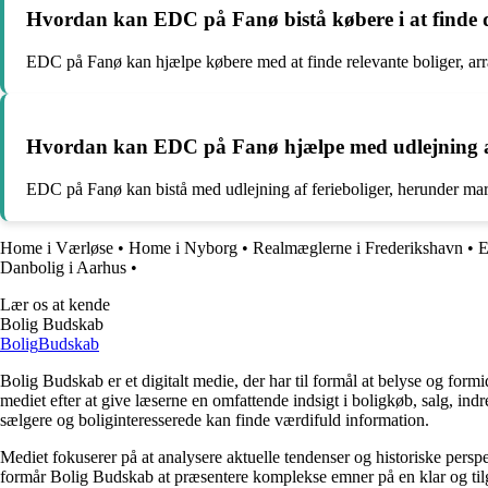
Hvordan kan EDC på Fanø bistå købere i at finde
EDC på Fanø kan hjælpe købere med at finde relevante boliger, arr
Hvordan kan EDC på Fanø hjælpe med udlejning af
EDC på Fanø kan bistå med udlejning af ferieboliger, herunder ma
Home i Værløse
•
Home i Nyborg
•
Realmæglerne i Frederikshavn
•
E
Danbolig i Aarhus
•
Lær os at kende
Bolig Budskab
Bolig
Budskab
Bolig Budskab er et digitalt medie, der har til formål at belyse og fo
mediet efter at give læserne en omfattende indsigt i boligkøb, salg, ind
sælgere og boliginteresserede kan finde værdifuld information.
Mediet fokuserer på at analysere aktuelle tendenser og historiske perspe
formår Bolig Budskab at præsentere komplekse emner på en klar og tilg