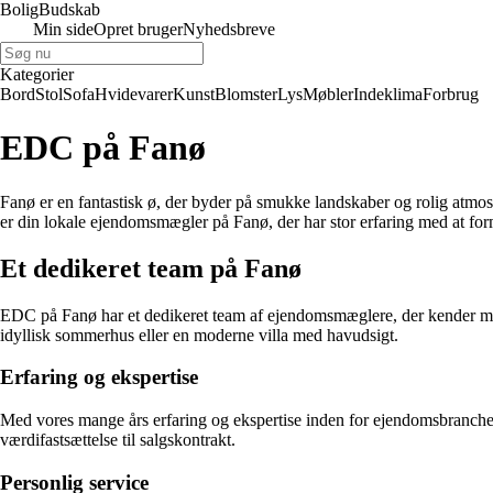
Bolig
Budskab
Min side
Opret bruger
Nyhedsbreve
Kategorier
Bord
Stol
Sofa
Hvidevarer
Kunst
Blomster
Lys
Møbler
Indeklima
Forbrug
EDC på Fanø
Fanø er en fantastisk ø, der byder på smukke landskaber og rolig atmosfæ
er din lokale ejendomsmægler på Fanø, der har stor erfaring med at for
Et dedikeret team på Fanø
EDC på Fanø har et dedikeret team af ejendomsmæglere, der kender mar
idyllisk sommerhus eller en moderne villa med havudsigt.
Erfaring og ekspertise
Med vores mange års erfaring og ekspertise inden for ejendomsbranchen p
værdifastsættelse til salgskontrakt.
Personlig service