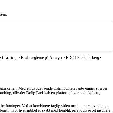
ssen.
 i Taastrup
•
Realmæglerne på Amager
•
EDC i Frederiksberg
•
namiske felt. Med en dybdegående tilgang til relevante emner stræber
orandring, tilbyder Bolig Budskab en platform, hvor både købere,
e beslutninger. Ved at kombinere faglig viden med en narrativ tilgang
nen, hvor hver artikel er skabt med henblik på at oplyse og inspirere.