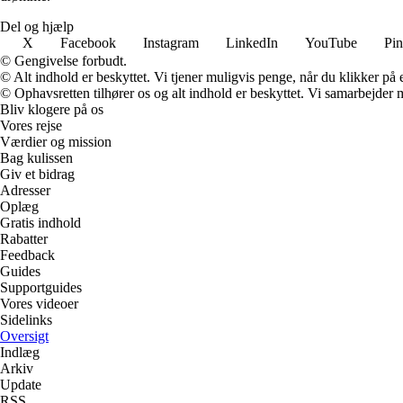
Del og hjælp
X
Facebook
Instagram
LinkedIn
YouTube
Pin
© Gengivelse forbudt.
© Alt indhold er beskyttet. Vi tjener muligvis penge, når du klikker på e
© Ophavsretten tilhører os og alt indhold er beskyttet. Vi samarbejder 
Bliv klogere på os
Vores rejse
Værdier og mission
Bag kulissen
Giv et bidrag
Adresser
Oplæg
Gratis indhold
Rabatter
Feedback
Guides
Supportguides
Vores videoer
Sidelinks
Oversigt
Indlæg
Arkiv
Update
RSS