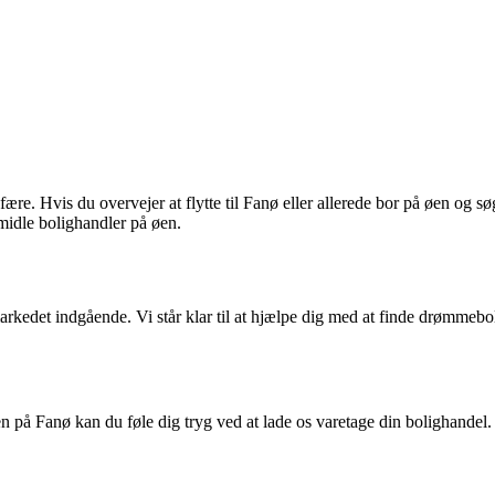
re. Hvis du overvejer at flytte til Fanø eller allerede bor på øen og søg
midle bolighandler på øen.
kedet indgående. Vi står klar til at hjælpe dig med at finde drømmebo
å Fanø kan du føle dig tryg ved at lade os varetage din bolighandel. Vi