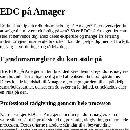
EDC på Amager
Er du på udkig efter din drømmebolig på Amager? Eller overvejer du
at sælge din nuværende bolig på øen? Så er EDC på Amager det rette
sted at henvende dig. Med deres ekspertise og mange års erfaring
inden for ejendomsmæglerbranchen, kan de hjælpe dig med alt fra køb
og salg til vurderinger og rådgivning.
Ejendomsmæglere du kan stole på
Hos EDC på Amager finder du et dedikeret team af ejendomsmæglere,
som brænder for at hjælpe dig med at realisere dine boligdrømme.
Deres lokale kendskab til Amager og omegn gør dem til en pålidelig
samarbejdspartner, uanset om du søger en lejlighed, et rækkehus eller
en villa på øen.
Professionel rådgivning gennem hele processen
Når du vælger EDC på Amager som din ejendomsmægler, kan du
være sikker på at få professionel og personlig rådgivning gennem hele
processen. Deres erfarne mæglere står klar til at besvare dine