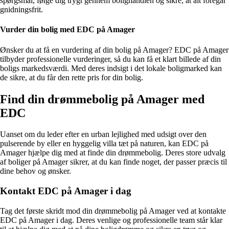
spørgsmål, følge dig trygt gennem bolighandlen og sikre, at alt foregår
gnidningsfrit.
Vurder din bolig med EDC på Amager
Ønsker du at få en vurdering af din bolig på Amager? EDC på Amager
tilbyder professionelle vurderinger, så du kan få et klart billede af din
boligs markedsværdi. Med deres indsigt i det lokale boligmarked kan
de sikre, at du får den rette pris for din bolig.
Find din drømmebolig på Amager med
EDC
Uanset om du leder efter en urban lejlighed med udsigt over den
pulserende by eller en hyggelig villa tæt på naturen, kan EDC på
Amager hjælpe dig med at finde din drømmebolig. Deres store udvalg
af boliger på Amager sikrer, at du kan finde noget, der passer præcis til
dine behov og ønsker.
Kontakt EDC på Amager i dag
Tag det første skridt mod din drømmebolig på Amager ved at kontakte
EDC på Amager i dag. Deres venlige og professionelle team står klar