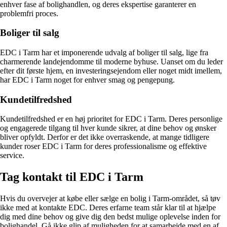
enhver fase af bolighandlen, og deres ekspertise garanterer en
problemfri proces.
Boliger til salg
EDC i Tarm har et imponerende udvalg af boliger til salg, lige fra
charmerende landejendomme til moderne byhuse. Uanset om du leder
efter dit første hjem, en investeringsejendom eller noget midt imellem,
har EDC i Tarm noget for enhver smag og pengepung.
Kundetilfredshed
Kundetilfredshed er en høj prioritet for EDC i Tarm. Deres personlige
og engagerede tilgang til hver kunde sikrer, at dine behov og ønsker
bliver opfyldt. Derfor er det ikke overraskende, at mange tidligere
kunder roser EDC i Tarm for deres professionalisme og effektive
service.
Tag kontakt til EDC i Tarm
Hvis du overvejer at købe eller sælge en bolig i Tarm-området, så tøv
ikke med at kontakte EDC. Deres erfarne team står klar til at hjælpe
dig med dine behov og give dig den bedst mulige oplevelse inden for
bolighandel. Gå ikke glip af muligheden for at samarbejde med en af