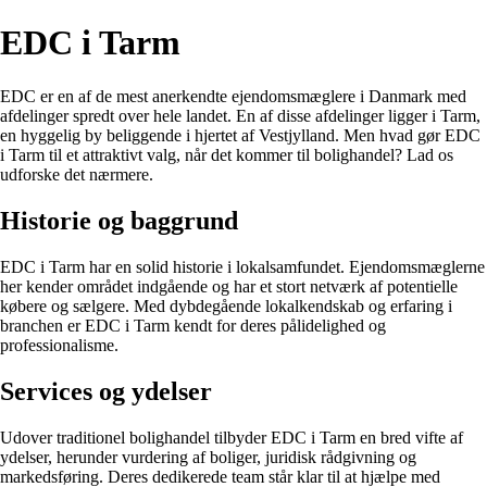
EDC i Tarm
EDC er en af de mest anerkendte ejendomsmæglere i Danmark med
afdelinger spredt over hele landet. En af disse afdelinger ligger i Tarm,
en hyggelig by beliggende i hjertet af Vestjylland. Men hvad gør EDC
i Tarm til et attraktivt valg, når det kommer til bolighandel? Lad os
udforske det nærmere.
Historie og baggrund
EDC i Tarm har en solid historie i lokalsamfundet. Ejendomsmæglerne
her kender området indgående og har et stort netværk af potentielle
købere og sælgere. Med dybdegående lokalkendskab og erfaring i
branchen er EDC i Tarm kendt for deres pålidelighed og
professionalisme.
Services og ydelser
Udover traditionel bolighandel tilbyder EDC i Tarm en bred vifte af
ydelser, herunder vurdering af boliger, juridisk rådgivning og
markedsføring. Deres dedikerede team står klar til at hjælpe med