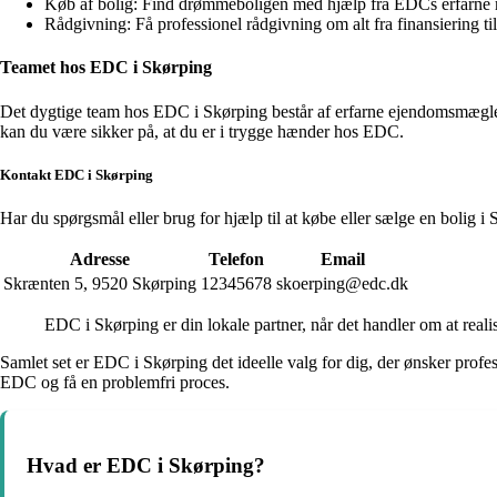
Køb af bolig: Find drømmeboligen med hjælp fra EDCs erfarne 
Rådgivning: Få professionel rådgivning om alt fra finansiering til 
Teamet hos EDC i Skørping
Det dygtige team hos EDC i Skørping består af erfarne ejendomsmæglere
kan du være sikker på, at du er i trygge hænder hos EDC.
Kontakt EDC i Skørping
Har du spørgsmål eller brug for hjælp til at købe eller sælge en bolig
Adresse
Telefon
Email
Skrænten 5, 9520 Skørping
12345678
skoerping@edc.dk
EDC i Skørping er din lokale partner, når det handler om at rea
Samlet set er EDC i Skørping det ideelle valg for dig, der ønsker prof
EDC og få en problemfri proces.
Hvad er EDC i Skørping?