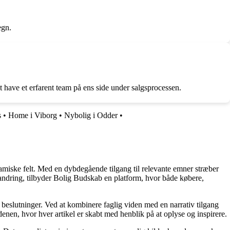
egn.
 have et erfarent team på ens side under salgsprocessen.
s
•
Home i Viborg
•
Nybolig i Odder
•
namiske felt. Med en dybdegående tilgang til relevante emner stræber
orandring, tilbyder Bolig Budskab en platform, hvor både købere,
e beslutninger. Ved at kombinere faglig viden med en narrativ tilgang
nen, hvor hver artikel er skabt med henblik på at oplyse og inspirere.