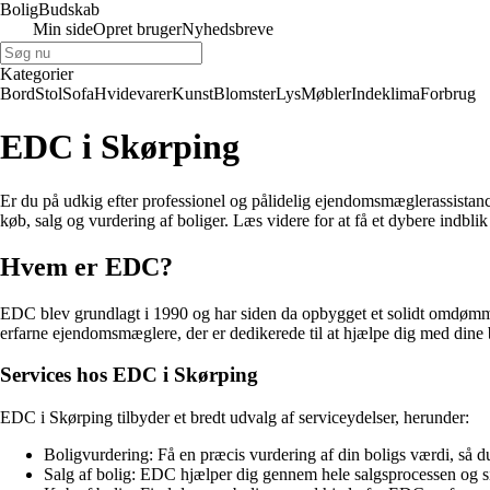
Bolig
Budskab
Min side
Opret bruger
Nyhedsbreve
Kategorier
Bord
Stol
Sofa
Hvidevarer
Kunst
Blomster
Lys
Møbler
Indeklima
Forbrug
EDC i Skørping
Er du på udkig efter professionel og pålidelig ejendomsmæglerassista
køb, salg og vurdering af boliger. Læs videre for at få et dybere indbli
Hvem er EDC?
EDC blev grundlagt i 1990 og har siden da opbygget et solidt omdømm
erfarne ejendomsmæglere, der er dedikerede til at hjælpe dig med dine
Services hos EDC i Skørping
EDC i Skørping tilbyder et bredt udvalg af serviceydelser, herunder:
Boligvurdering: Få en præcis vurdering af din boligs værdi, så d
Salg af bolig: EDC hjælper dig gennem hele salgsprocessen og sikr