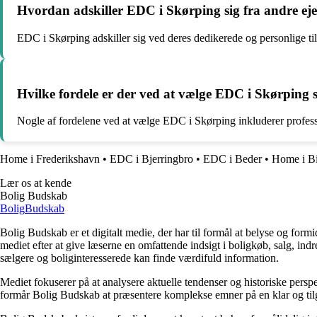
Hvordan adskiller EDC i Skørping sig fra andre 
EDC i Skørping adskiller sig ved deres dedikerede og personlige ti
Hvilke fordele er der ved at vælge EDC i Skørpin
Nogle af fordelene ved at vælge EDC i Skørping inkluderer professi
Home i Frederikshavn
•
EDC i Bjerringbro
•
EDC i Beder
•
Home i Bi
Lær os at kende
Bolig Budskab
Bolig
Budskab
Bolig Budskab er et digitalt medie, der har til formål at belyse og fo
mediet efter at give læserne en omfattende indsigt i boligkøb, salg, ind
sælgere og boliginteresserede kan finde værdifuld information.
Mediet fokuserer på at analysere aktuelle tendenser og historiske perspe
formår Bolig Budskab at præsentere komplekse emner på en klar og tilg