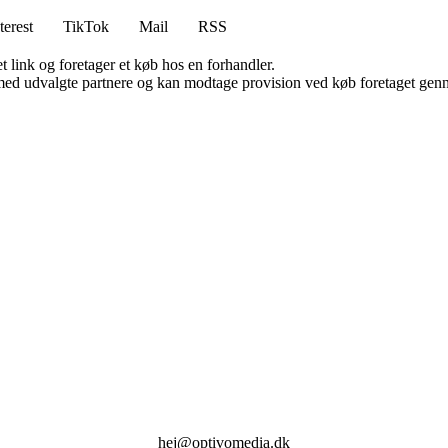
terest
TikTok
Mail
RSS
t link og foretager et køb hos en forhandler.
med udvalgte partnere og kan modtage provision ved køb foretaget gennem
hej@optivomedia.dk