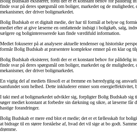
Bolig Budskab eksisterer, fordi der er et konstant behov for pålidelig 
finde svar på deres spørgsmål om boliger, markedet og de muligheder, d
mekanismer, der driver boligmarkedet.
Bolig Budskab er et digitalt medie, der har til formål at belyse og fo
mediet efter at give læserne en omfattende indsigt i boligkøb, salg, ind
sælgere og boliginteresserede kan finde værdifuld information.
Mediet fokuserer på at analysere aktuelle tendenser og historiske perspe
formår Bolig Budskab at præsentere komplekse emner på en klar og tilg
Bolig Budskab eksisterer, fordi der er et konstant behov for pålidelig 
finde svar på deres spørgsmål om boliger, markedet og de muligheder, d
mekanismer, der driver boligmarkedet.
En vigtig del af mediets filosofi er at fremme en bæredygtig og ansvarli
samfundet som helhed. Dette inkluderer emner som energieffektivitet, 
I takt med at boligmarkedet udvikler sig, forpligter Bolig Budskab sig ti
søger mediet konstant at forbedre sin dækning og sikre, at læserne får 
hastige forandringer.
Bolig Budskab er mere end blot et medie; det er et fællesskab for bolig
at bidrage til en større forståelse af, hvad det vil sige at bo godt. Sa
drømme.