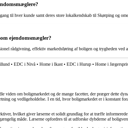
ejendomsmæglere?
lgang til hver kunde samt deres store lokalkendskab til Skørping og om
g som ejendomsmægler?
onel rådgivning, effektiv markedsføring af boligen og trygheden ved at
llund
•
EDC i Nivå
•
Home i Ikast
•
EDC i Hurup
•
Home i Jægerspri
rmidle viden om boligmarkedet og de mange facetter, der præger dette dy
retning og vedligeholdelse. I en tid, hvor boligmarkedet er i konstant f
ktiver, hvilket giver læserne et solidt grundlag for at træffe informered
ængelig måde. Læserne opfordres til at udforske dybderne af boligverde