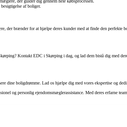
mæglere, der guider dig gennem hele købsprocessen.
besigtigelse af boliger.
, der brænder for at hjælpe deres kunder med at finde den perfekte bo
 i Skørping? Kontakt EDC i Skørping i dag, og lad dem bistå dig med der
lisere dine boligdrømme. Lad os hjælpe dig med vores ekspertise og de
essionel og personlig ejendomsmæglerassistance. Med deres erfarne team 