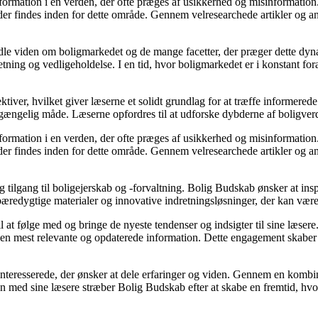
information i en verden, der ofte præges af usikkerhed og misinformatio
er findes inden for dette område. Gennem velresearchede artikler og an
rmidle viden om boligmarkedet og de mange facetter, der præger dette dy
retning og vedligeholdelse. I en tid, hvor boligmarkedet er i konstant f
ktiver, hvilket giver læserne et solidt grundlag for at træffe informered
ængelig måde. Læserne opfordres til at udforske dybderne af boligverde
information i en verden, der ofte præges af usikkerhed og misinformatio
er findes inden for dette område. Gennem velresearchede artikler og an
g tilgang til boligejerskab og -forvaltning. Bolig Budskab ønsker at insp
bæredygtige materialer og innovative indretningsløsninger, der kan vær
l at følge med og bringe de nyeste tendenser og indsigter til sine læsere
den mest relevante og opdaterede information. Dette engagement skaber e
interesserede, der ønsker at dele erfaringer og viden. Gennem en kombin
mmen med sine læsere stræber Bolig Budskab efter at skabe en fremtid, hv