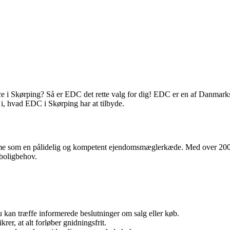
nce i Skørping? Så er EDC det rette valg for dig! EDC er en af Danmar
k i, hvad EDC i Skørping har at tilbyde.
e som en pålidelig og kompetent ejendomsmæglerkæde. Med over 200 lok
 boligbehov.
u kan træffe informerede beslutninger om salg eller køb.
er, at alt forløber gnidningsfrit.