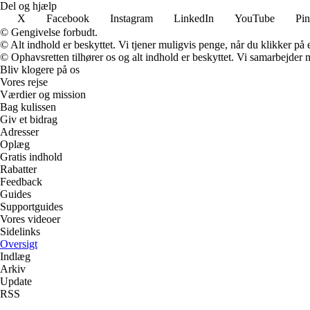
Del og hjælp
X
Facebook
Instagram
LinkedIn
YouTube
Pin
© Gengivelse forbudt.
© Alt indhold er beskyttet. Vi tjener muligvis penge, når du klikker på e
© Ophavsretten tilhører os og alt indhold er beskyttet. Vi samarbejder 
Bliv klogere på os
Vores rejse
Værdier og mission
Bag kulissen
Giv et bidrag
Adresser
Oplæg
Gratis indhold
Rabatter
Feedback
Guides
Supportguides
Vores videoer
Sidelinks
Oversigt
Indlæg
Arkiv
Update
RSS