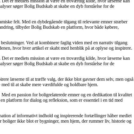
n. Det er mediets mission at være en troværdig kilde, hvor læserne kan
alyser søger Bolig Budskab at skabe en dyb forståelse for de
namiske felt. Med en dybdegående tilgang til relevante emner stræber
orandring, tilbyder Bolig Budskab en platform, hvor både købere,
e beslutninger. Ved at kombinere faglig viden med en narrativ tilgang
nen, hvor hver artikel er skabt med henblik på at oplyse og inspirere.
n. Det er mediets mission at være en troværdig kilde, hvor læserne kan
alyser søger Bolig Budskab at skabe en dyb forståelse for de
irere læserne til at træffe valg, der ikke blot gavner dem selv, men også
e med til at skabe mere værdifulde og holdbare hjem.
. Med en passion for boligrelaterede emner og en dedikation til kvalitet
n platform for dialog og refleksion, som er essentiel i en tid med
ation af informativt indhold og inspirerende fortællinger håber mediet
or boliger ikke blot er bygninger, men hjem, der rummer liv, historie og