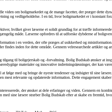
rmidle viden om boligmarkedet og de mange facetter, der præger dette dy
retning og vedligeholdelse. I en tid, hvor boligmarkedet er i konstant f
ktiver, hvilket giver læserne et solidt grundlag for at træffe informered
ængelig måde. Læserne opfordres til at udforske dybderne af boligverde
information i en verden, der ofte præges af usikkerhed og misinformatio
er findes inden for dette område. Gennem velresearchede artikler og an
g tilgang til boligejerskab og -forvaltning. Bolig Budskab ønsker at insp
bæredygtige materialer og innovative indretningsløsninger, der kan vær
l at følge med og bringe de nyeste tendenser og indsigter til sine læsere
den mest relevante og opdaterede information. Dette engagement skaber e
interesserede, der ønsker at dele erfaringer og viden. Gennem en kombin
mmen med sine læsere stræber Bolig Budskab efter at skabe en fremtid, hv