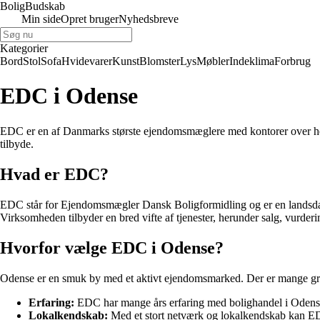
Bolig
Budskab
Min side
Opret bruger
Nyhedsbreve
Kategorier
Bord
Stol
Sofa
Hvidevarer
Kunst
Blomster
Lys
Møbler
Indeklima
Forbrug
EDC i Odense
EDC er en af Danmarks største ejendomsmæglere med kontorer over hele
tilbyde.
Hvad er EDC?
EDC står for Ejendomsmægler Dansk Boligformidling og er en landsdæk
Virksomheden tilbyder en bred vifte af tjenester, herunder salg, vurde
Hvorfor vælge EDC i Odense?
Odense er en smuk by med et aktivt ejendomsmarked. Der er mange g
Erfaring:
EDC har mange års erfaring med bolighandel i Odense
Lokalkendskab:
Med et stort netværk og lokalkendskab kan ED