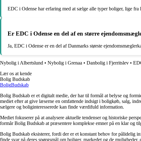
EDC i Odense har erfaring med at sælge alle typer boliger, lige fra
Er EDC i Odense en del af en større ejendomsmæg
Ja, EDC i Odense er en del af Danmarks største ejendomsmægler
Nybolig i Albertslund
•
Nybolig i Grenaa
•
Danbolig i Fjerritslev
•
EDC
Lær os at kende
Bolig Budskab
Bolig
Budskab
Bolig Budskab er et digitalt medie, der har til formål at belyse og fo
mediet efter at give læserne en omfattende indsigt i boligkøb, salg, ind
sælgere og boliginteresserede kan finde værdifuld information.
Mediet fokuserer på at analysere aktuelle tendenser og historiske perspe
formår Bolig Budskab at præsentere komplekse emner på en klar og tilg
Bolig Budskab eksisterer, fordi der er et konstant behov for pålidelig 
finde svar på deres spørgsmål om boliger, markedet og de muligheder, d