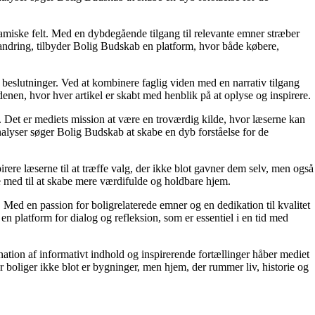
namiske felt. Med en dybdegående tilgang til relevante emner stræber
orandring, tilbyder Bolig Budskab en platform, hvor både købere,
e beslutninger. Ved at kombinere faglig viden med en narrativ tilgang
nen, hvor hver artikel er skabt med henblik på at oplyse og inspirere.
n. Det er mediets mission at være en troværdig kilde, hvor læserne kan
alyser søger Bolig Budskab at skabe en dyb forståelse for de
irere læserne til at træffe valg, der ikke blot gavner dem selv, men også
e med til at skabe mere værdifulde og holdbare hjem.
. Med en passion for boligrelaterede emner og en dedikation til kvalitet
n platform for dialog og refleksion, som er essentiel i en tid med
ation af informativt indhold og inspirerende fortællinger håber mediet
or boliger ikke blot er bygninger, men hjem, der rummer liv, historie og