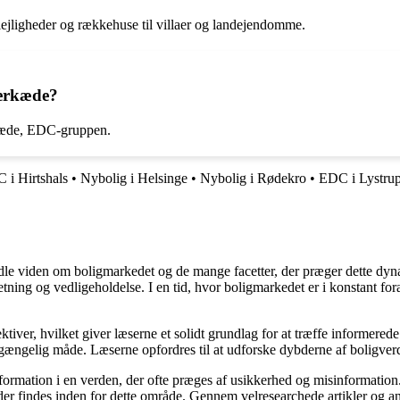
 lejligheder og rækkehuse til villaer og landejendomme.
lerkæde?
kæde, EDC-gruppen.
 i Hirtshals
•
Nybolig i Helsinge
•
Nybolig i Rødekro
•
EDC i Lystru
rmidle viden om boligmarkedet og de mange facetter, der præger dette dy
retning og vedligeholdelse. I en tid, hvor boligmarkedet er i konstant f
ktiver, hvilket giver læserne et solidt grundlag for at træffe informered
ængelig måde. Læserne opfordres til at udforske dybderne af boligverde
information i en verden, der ofte præges af usikkerhed og misinformatio
er findes inden for dette område. Gennem velresearchede artikler og an