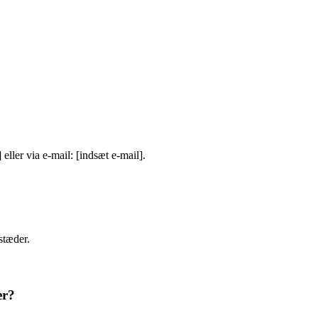
ler via e-mail: [indsæt e-mail].
stæder.
er?