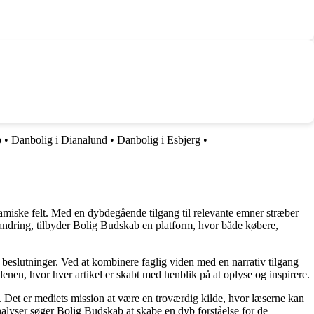
p
•
Danbolig i Dianalund
•
Danbolig i Esbjerg
•
namiske felt. Med en dybdegående tilgang til relevante emner stræber
orandring, tilbyder Bolig Budskab en platform, hvor både købere,
e beslutninger. Ved at kombinere faglig viden med en narrativ tilgang
nen, hvor hver artikel er skabt med henblik på at oplyse og inspirere.
n. Det er mediets mission at være en troværdig kilde, hvor læserne kan
alyser søger Bolig Budskab at skabe en dyb forståelse for de