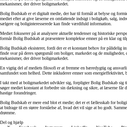
mekanismer, der driver boligmarkedet.
Bolig Budskab er et digitalt medie, der har til formål at belyse og fo
mediet efter at give læserne en omfattende indsigt i boligkøb, salg, ind
sælgere og boliginteresserede kan finde værdifuld information.
Mediet fokuserer på at analysere aktuelle tendenser og historiske perspe
formår Bolig Budskab at præsentere komplekse emner på en klar og tilg
Bolig Budskab eksisterer, fordi der er et konstant behov for pålidelig 
finde svar på deres spørgsmål om boliger, markedet og de muligheder, d
mekanismer, der driver boligmarkedet.
En vigtig del af mediets filosofi er at fremme en bæredygtig og ansvarli
samfundet som helhed. Dette inkluderer emner som energieffektivitet, 
I takt med at boligmarkedet udvikler sig, forpligter Bolig Budskab sig ti
søger mediet konstant at forbedre sin dækning og sikre, at læserne får 
hastige forandringer.
Bolig Budskab er mere end blot et medie; det er et fællesskab for bolig
at bidrage til en større forståelse af, hvad det vil sige at bo godt. Sa
drømme.
Del og hjælp