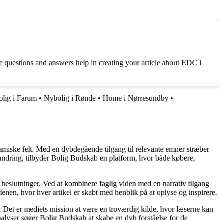
e questions and answers help in creating your article about EDC i
lig i Farum
•
Nybolig i Rønde
•
Home i Nørresundby
•
namiske felt. Med en dybdegående tilgang til relevante emner stræber
orandring, tilbyder Bolig Budskab en platform, hvor både købere,
e beslutninger. Ved at kombinere faglig viden med en narrativ tilgang
nen, hvor hver artikel er skabt med henblik på at oplyse og inspirere.
n. Det er mediets mission at være en troværdig kilde, hvor læserne kan
alyser søger Bolig Budskab at skabe en dyb forståelse for de