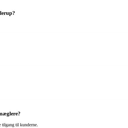
llerup?
smæglere?
 tilgang til kunderne.