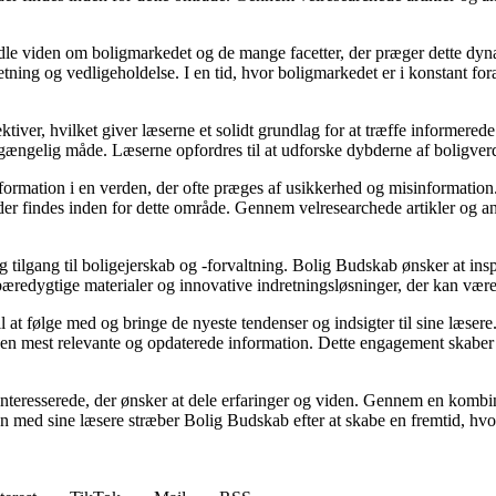
rmidle viden om boligmarkedet og de mange facetter, der præger dette dy
retning og vedligeholdelse. I en tid, hvor boligmarkedet er i konstant f
ktiver, hvilket giver læserne et solidt grundlag for at træffe informered
ængelig måde. Læserne opfordres til at udforske dybderne af boligverde
information i en verden, der ofte præges af usikkerhed og misinformatio
er findes inden for dette område. Gennem velresearchede artikler og an
g tilgang til boligejerskab og -forvaltning. Bolig Budskab ønsker at insp
bæredygtige materialer og innovative indretningsløsninger, der kan vær
l at følge med og bringe de nyeste tendenser og indsigter til sine læsere
den mest relevante og opdaterede information. Dette engagement skaber e
interesserede, der ønsker at dele erfaringer og viden. Gennem en kombin
mmen med sine læsere stræber Bolig Budskab efter at skabe en fremtid, hv