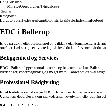
Bolig
Budskab
Min side
Opret bruger
Nyhedsbreve
Kategorier
Bord
Stol
Sofa
Hvidevarer
Kunst
Blomster
Lys
Møbler
Indeklima
Forbrug
EDC i Ballerup
Er du på udkig efter professionel og pålidelig ejendomsmæglerassistan
området. Lad os tage et dybere kig på, hvad du kan forvente, når du 
Beliggenhed og Services
EDC i Ballerup ligger centralt placeret og betjener ikke kun Ballerup,
vurderinger, køberrådgivning og meget mere. Uanset om du skal sælge 
Professionel Rådgivning
En af fordelene ved at vælge EDC i Ballerup er den professionelle råd
Uanset om det drejer sig om markedspriser, lovgivning eller boliginspekt