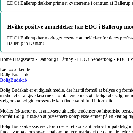
EDC i Ballerup dækker primært kvartererne i centrum af Balleru
Hvilke positive anmeldelser har EDC i Ballerup mod
EDC i Ballerup har modtaget rosende anmeldelser for deres professi
Ballerup in Danish!
Home i Bagsværd
•
Danbolig i Tårnby
•
EDC i Sønderborg
•
EDC i 
Lær os at kende
Bolig Budskab
Bolig
Budskab
Bolig Budskab er et digitalt medie, der har til formål at belyse og fo
mediet efter at give læserne en omfattende indsigt i boligkøb, salg, ind
sælgere og boliginteresserede kan finde værdifuld information.
Mediet fokuserer på at analysere aktuelle tendenser og historiske perspe
formår Bolig Budskab at præsentere komplekse emner på en klar og tilg
Bolig Budskab eksisterer, fordi der er et konstant behov for pålidelig 
finde svar på deres spørgsmål om boliger, markedet og de muligheder, d