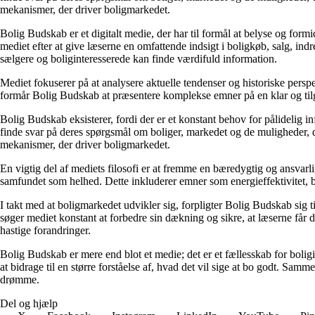
mekanismer, der driver boligmarkedet.
Bolig Budskab er et digitalt medie, der har til formål at belyse og fo
mediet efter at give læserne en omfattende indsigt i boligkøb, salg, ind
sælgere og boliginteresserede kan finde værdifuld information.
Mediet fokuserer på at analysere aktuelle tendenser og historiske perspe
formår Bolig Budskab at præsentere komplekse emner på en klar og tilg
Bolig Budskab eksisterer, fordi der er et konstant behov for pålidelig 
finde svar på deres spørgsmål om boliger, markedet og de muligheder, d
mekanismer, der driver boligmarkedet.
En vigtig del af mediets filosofi er at fremme en bæredygtig og ansvarli
samfundet som helhed. Dette inkluderer emner som energieffektivitet, 
I takt med at boligmarkedet udvikler sig, forpligter Bolig Budskab sig ti
søger mediet konstant at forbedre sin dækning og sikre, at læserne får 
hastige forandringer.
Bolig Budskab er mere end blot et medie; det er et fællesskab for bolig
at bidrage til en større forståelse af, hvad det vil sige at bo godt. Sa
drømme.
Del og hjælp