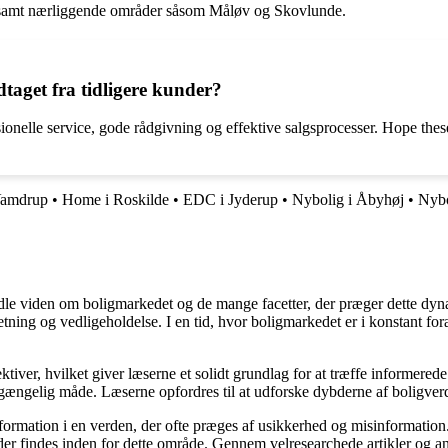
p samt nærliggende områder såsom Måløv og Skovlunde.
taget fra tidligere kunder?
onelle service, gode rådgivning og effektive salgsprocesser. Hope thes
Vamdrup
•
Home i Roskilde
•
EDC i Jyderup
•
Nybolig i Åbyhøj
•
Nybo
rmidle viden om boligmarkedet og de mange facetter, der præger dette dy
retning og vedligeholdelse. I en tid, hvor boligmarkedet er i konstant f
ktiver, hvilket giver læserne et solidt grundlag for at træffe informered
ængelig måde. Læserne opfordres til at udforske dybderne af boligverde
information i en verden, der ofte præges af usikkerhed og misinformatio
er findes inden for dette område. Gennem velresearchede artikler og an