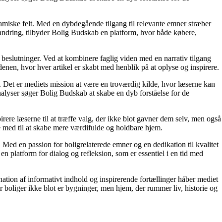
namiske felt. Med en dybdegående tilgang til relevante emner stræber
orandring, tilbyder Bolig Budskab en platform, hvor både købere,
e beslutninger. Ved at kombinere faglig viden med en narrativ tilgang
nen, hvor hver artikel er skabt med henblik på at oplyse og inspirere.
n. Det er mediets mission at være en troværdig kilde, hvor læserne kan
alyser søger Bolig Budskab at skabe en dyb forståelse for de
irere læserne til at træffe valg, der ikke blot gavner dem selv, men også
e med til at skabe mere værdifulde og holdbare hjem.
. Med en passion for boligrelaterede emner og en dedikation til kvalitet
n platform for dialog og refleksion, som er essentiel i en tid med
ation af informativt indhold og inspirerende fortællinger håber mediet
or boliger ikke blot er bygninger, men hjem, der rummer liv, historie og