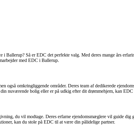
ce i Ballerup? Så er EDC det perfekte valg. Med deres mange års erfar
samarbejder med EDC i Ballerup.
 men også omkringliggende områder. Deres team af dedikerede ejendomsmæ
din nuværende bolig eller er på udkig efter dit drømmehjem, kan EDC i
givning, du vil modtage. Deres erfarne ejendomsmæglere vil guide dig g
ioner, kan du stole på EDC til at være din pålidelige partner.