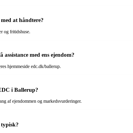
g med at håndtere?
r og fritidshuse.
å assistance med ens ejendom?
eres hjemmeside edc.dk/ballerup.
EDC i Ballerup?
gang af ejendommen og markedsvurderinger.
 typisk?