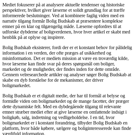
Mediet fokuserer på at analysere aktuelle tendenser og historiske
perspektiver, hvilket giver læserne et solidt grundlag for at træffe
informerede beslutninger. Ved at kombinere faglig viden med en
narrativ tilgang formår Bolig Budskab at præsentere komplekse
emner på en klar og tilgængelig måde. Læserne opfordres til at
udforske dybderne af boligverdenen, hvor hver artikel er skabt med
henblik på at oplyse og inspirere.
Bolig Budskab eksisterer, fordi der er et konstant behov for pålidelig
information i en verden, der ofte præges af usikkerhed og
misinformation. Det er mediets mission at være en troværdig kilde,
hvor læserne kan finde svar på deres spørgsmål om boliger,
markedet og de muligheder, der findes inden for dette område.
Gennem velresearchede artikler og analyser søger Bolig Budskab at
skabe en dyb forståelse for de mekanismer, der driver
boligmarkedet.
Bolig Budskab er et digitalt medie, der har til formål at belyse og
formidle viden om boligmarkedet og de mange facetter, der præger
dette dynamiske felt. Med en dybdegående tilgang til relevante
emner stræber mediet efter at give læserne en omfattende indsigt i
boligkøb, salg, indretning og vedligeholdelse. I en tid, hvor
boligmarkedet er i konstant forandring, tilbyder Bolig Budskab en
platform, hvor både købere, sælgere og boliginteresserede kan finde
værdifuld information.