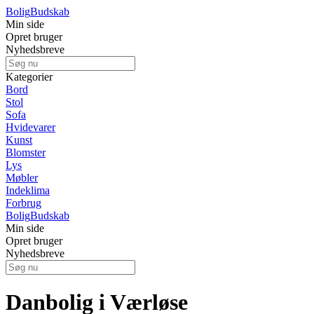
Bolig
Budskab
Min side
Opret bruger
Nyhedsbreve
Kategorier
Bord
Stol
Sofa
Hvidevarer
Kunst
Blomster
Lys
Møbler
Indeklima
Forbrug
Bolig
Budskab
Min side
Opret bruger
Nyhedsbreve
Danbolig i Værløse