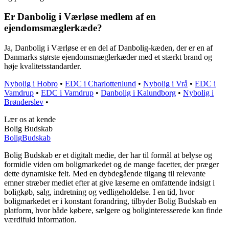
Er Danbolig i Værløse medlem af en
ejendomsmæglerkæde?
Ja, Danbolig i Værløse er en del af Danbolig-kæden, der er en af
Danmarks største ejendomsmæglerkæder med et stærkt brand og
høje kvalitetsstandarder.
Nybolig i Hobro
•
EDC i Charlottenlund
•
Nybolig i Vrå
•
EDC i
Vamdrup
•
EDC i Vamdrup
•
Danbolig i Kalundborg
•
Nybolig i
Brønderslev
•
Lær os at kende
Bolig Budskab
Bolig
Budskab
Bolig Budskab er et digitalt medie, der har til formål at belyse og
formidle viden om boligmarkedet og de mange facetter, der præger
dette dynamiske felt. Med en dybdegående tilgang til relevante
emner stræber mediet efter at give læserne en omfattende indsigt i
boligkøb, salg, indretning og vedligeholdelse. I en tid, hvor
boligmarkedet er i konstant forandring, tilbyder Bolig Budskab en
platform, hvor både købere, sælgere og boliginteresserede kan finde
værdifuld information.