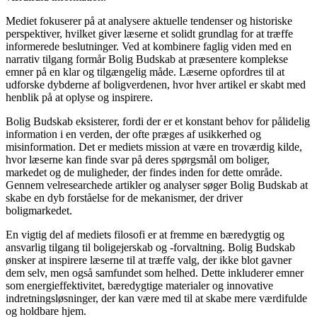
Mediet fokuserer på at analysere aktuelle tendenser og historiske
perspektiver, hvilket giver læserne et solidt grundlag for at træffe
informerede beslutninger. Ved at kombinere faglig viden med en
narrativ tilgang formår Bolig Budskab at præsentere komplekse
emner på en klar og tilgængelig måde. Læserne opfordres til at
udforske dybderne af boligverdenen, hvor hver artikel er skabt med
henblik på at oplyse og inspirere.
Bolig Budskab eksisterer, fordi der er et konstant behov for pålidelig
information i en verden, der ofte præges af usikkerhed og
misinformation. Det er mediets mission at være en troværdig kilde,
hvor læserne kan finde svar på deres spørgsmål om boliger,
markedet og de muligheder, der findes inden for dette område.
Gennem velresearchede artikler og analyser søger Bolig Budskab at
skabe en dyb forståelse for de mekanismer, der driver
boligmarkedet.
En vigtig del af mediets filosofi er at fremme en bæredygtig og
ansvarlig tilgang til boligejerskab og -forvaltning. Bolig Budskab
ønsker at inspirere læserne til at træffe valg, der ikke blot gavner
dem selv, men også samfundet som helhed. Dette inkluderer emner
som energieffektivitet, bæredygtige materialer og innovative
indretningsløsninger, der kan være med til at skabe mere værdifulde
og holdbare hjem.