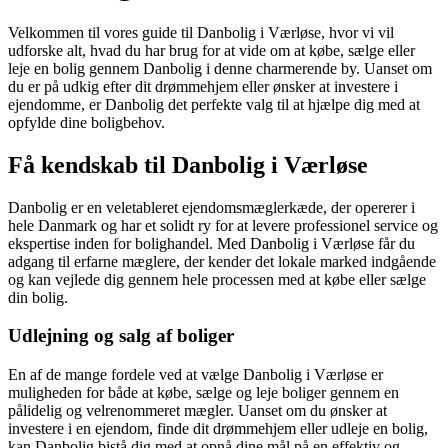
Velkommen til vores guide til Danbolig i Værløse, hvor vi vil
udforske alt, hvad du har brug for at vide om at købe, sælge eller
leje en bolig gennem Danbolig i denne charmerende by. Uanset om
du er på udkig efter dit drømmehjem eller ønsker at investere i
ejendomme, er Danbolig det perfekte valg til at hjælpe dig med at
opfylde dine boligbehov.
Få kendskab til Danbolig i Værløse
Danbolig er en veletableret ejendomsmæglerkæde, der opererer i
hele Danmark og har et solidt ry for at levere professionel service og
ekspertise inden for bolighandel. Med Danbolig i Værløse får du
adgang til erfarne mæglere, der kender det lokale marked indgående
og kan vejlede dig gennem hele processen med at købe eller sælge
din bolig.
Udlejning og salg af boliger
En af de mange fordele ved at vælge Danbolig i Værløse er
muligheden for både at købe, sælge og leje boliger gennem en
pålidelig og velrenommeret mægler. Uanset om du ønsker at
investere i en ejendom, finde dit drømmehjem eller udleje en bolig,
kan Danbolig bistå dig med at opnå dine mål på en effektiv og