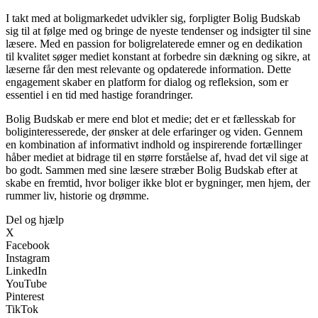
I takt med at boligmarkedet udvikler sig, forpligter Bolig Budskab
sig til at følge med og bringe de nyeste tendenser og indsigter til sine
læsere. Med en passion for boligrelaterede emner og en dedikation
til kvalitet søger mediet konstant at forbedre sin dækning og sikre, at
læserne får den mest relevante og opdaterede information. Dette
engagement skaber en platform for dialog og refleksion, som er
essentiel i en tid med hastige forandringer.
Bolig Budskab er mere end blot et medie; det er et fællesskab for
boliginteresserede, der ønsker at dele erfaringer og viden. Gennem
en kombination af informativt indhold og inspirerende fortællinger
håber mediet at bidrage til en større forståelse af, hvad det vil sige at
bo godt. Sammen med sine læsere stræber Bolig Budskab efter at
skabe en fremtid, hvor boliger ikke blot er bygninger, men hjem, der
rummer liv, historie og drømme.
Del og hjælp
X
Facebook
Instagram
LinkedIn
YouTube
Pinterest
TikTok