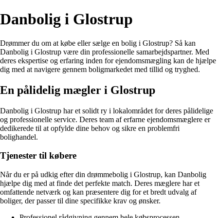
Danbolig i Glostrup
Drømmer du om at købe eller sælge en bolig i Glostrup? Så kan
Danbolig i Glostrup være din professionelle samarbejdspartner. Med
deres ekspertise og erfaring inden for ejendomsmægling kan de hjælpe
dig med at navigere gennem boligmarkedet med tillid og tryghed.
En pålidelig mægler i Glostrup
Danbolig i Glostrup har et solidt ry i lokalområdet for deres pålidelige
og professionelle service. Deres team af erfarne ejendomsmæglere er
dedikerede til at opfylde dine behov og sikre en problemfri
bolighandel.
Tjenester til købere
Når du er på udkig efter din drømmebolig i Glostrup, kan Danbolig
hjælpe dig med at finde det perfekte match. Deres mæglere har et
omfattende netværk og kan præsentere dig for et bredt udvalg af
boliger, der passer til dine specifikke krav og ønsker.
Professionel rådgivning gennem hele købsprocessen