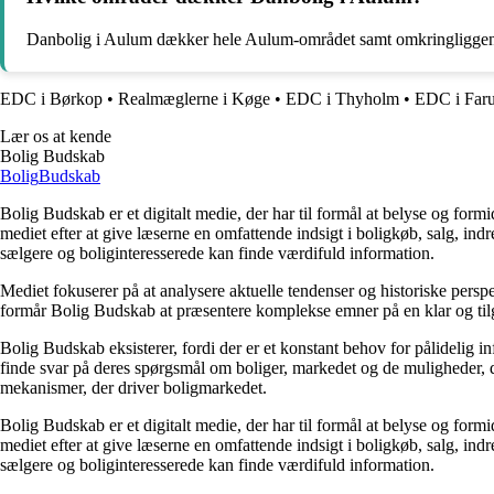
Danbolig i Aulum dækker hele Aulum-området samt omkringliggende 
EDC i Børkop
•
Realmæglerne i Køge
•
EDC i Thyholm
•
EDC i Far
Lær os at kende
Bolig Budskab
Bolig
Budskab
Bolig Budskab er et digitalt medie, der har til formål at belyse og fo
mediet efter at give læserne en omfattende indsigt i boligkøb, salg, ind
sælgere og boliginteresserede kan finde værdifuld information.
Mediet fokuserer på at analysere aktuelle tendenser og historiske perspe
formår Bolig Budskab at præsentere komplekse emner på en klar og tilg
Bolig Budskab eksisterer, fordi der er et konstant behov for pålidelig 
finde svar på deres spørgsmål om boliger, markedet og de muligheder, d
mekanismer, der driver boligmarkedet.
Bolig Budskab er et digitalt medie, der har til formål at belyse og fo
mediet efter at give læserne en omfattende indsigt i boligkøb, salg, ind
sælgere og boliginteresserede kan finde værdifuld information.