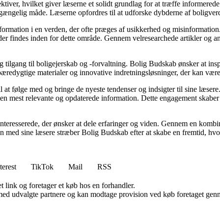
ktiver, hvilket giver læserne et solidt grundlag for at træffe informered
ængelig måde. Læserne opfordres til at udforske dybderne af boligverde
information i en verden, der ofte præges af usikkerhed og misinformatio
er findes inden for dette område. Gennem velresearchede artikler og an
g tilgang til boligejerskab og -forvaltning. Bolig Budskab ønsker at insp
bæredygtige materialer og innovative indretningsløsninger, der kan vær
l at følge med og bringe de nyeste tendenser og indsigter til sine læsere
den mest relevante og opdaterede information. Dette engagement skaber e
interesserede, der ønsker at dele erfaringer og viden. Gennem en kombin
mmen med sine læsere stræber Bolig Budskab efter at skabe en fremtid, hv
terest
TikTok
Mail
RSS
t link og foretager et køb hos en forhandler.
med udvalgte partnere og kan modtage provision ved køb foretaget gennem