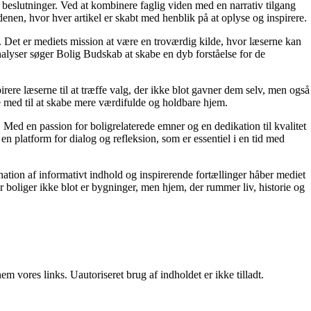
e beslutninger. Ved at kombinere faglig viden med en narrativ tilgang
nen, hvor hver artikel er skabt med henblik på at oplyse og inspirere.
n. Det er mediets mission at være en troværdig kilde, hvor læserne kan
alyser søger Bolig Budskab at skabe en dyb forståelse for de
irere læserne til at træffe valg, der ikke blot gavner dem selv, men også
e med til at skabe mere værdifulde og holdbare hjem.
. Med en passion for boligrelaterede emner og en dedikation til kvalitet
n platform for dialog og refleksion, som er essentiel i en tid med
ation af informativt indhold og inspirerende fortællinger håber mediet
or boliger ikke blot er bygninger, men hjem, der rummer liv, historie og
 vores links. Uautoriseret brug af indholdet er ikke tilladt.