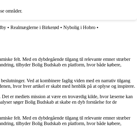
sse områder.
dby
•
Realmæglerne i Birkerød
•
Nybolig i Hobro
•
namiske felt. Med en dybdegående tilgang til relevante emner stræber
orandring, tilbyder Bolig Budskab en platform, hvor både købere,
e beslutninger. Ved at kombinere faglig viden med en narrativ tilgang
nen, hvor hver artikel er skabt med henblik på at oplyse og inspirere.
n. Det er mediets mission at være en troværdig kilde, hvor læserne kan
alyser søger Bolig Budskab at skabe en dyb forståelse for de
namiske felt. Med en dybdegående tilgang til relevante emner stræber
orandring, tilbyder Bolig Budskab en platform, hvor både købere,