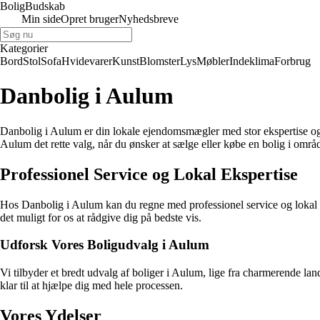
Bolig
Budskab
Min side
Opret bruger
Nyhedsbreve
Kategorier
Bord
Stol
Sofa
Hvidevarer
Kunst
Blomster
Lys
Møbler
Indeklima
Forbrug
Danbolig i Aulum
Danbolig i Aulum er din lokale ejendomsmægler med stor ekspertise og
Aulum det rette valg, når du ønsker at sælge eller købe en bolig i områd
Professionel Service og Lokal Ekspertise
Hos Danbolig i Aulum kan du regne med professionel service og lokal 
det muligt for os at rådgive dig på bedste vis.
Udforsk Vores Boligudvalg i Aulum
Vi tilbyder et bredt udvalg af boliger i Aulum, lige fra charmerende 
klar til at hjælpe dig med hele processen.
Vores Ydelser