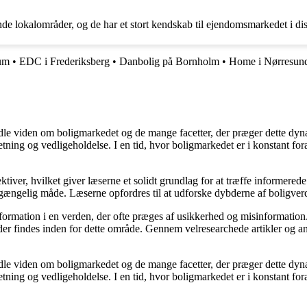
lokalområder, og de har et stort kendskab til ejendomsmarkedet i di
um
•
EDC i Frederiksberg
•
Danbolig på Bornholm
•
Home i Nørresun
rmidle viden om boligmarkedet og de mange facetter, der præger dette dy
retning og vedligeholdelse. I en tid, hvor boligmarkedet er i konstant f
ktiver, hvilket giver læserne et solidt grundlag for at træffe informered
ængelig måde. Læserne opfordres til at udforske dybderne af boligverde
information i en verden, der ofte præges af usikkerhed og misinformatio
er findes inden for dette område. Gennem velresearchede artikler og an
rmidle viden om boligmarkedet og de mange facetter, der præger dette dy
retning og vedligeholdelse. I en tid, hvor boligmarkedet er i konstant f