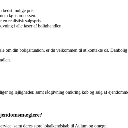
n bedst mulige pris.
nnem købsprocessen.
 en realistisk salgspris.
ivning i alle faser af bolighandlen.
le om din boligsituation, er du velkommen til at kontakte os. Danbolig 
ndlen.
liger og lejligheder, samt rådgivning omkring køb og salg af ejendomm
 ejendomsmæglere?
 service, samt deres store lokalkendskab til Aulum og omegn.