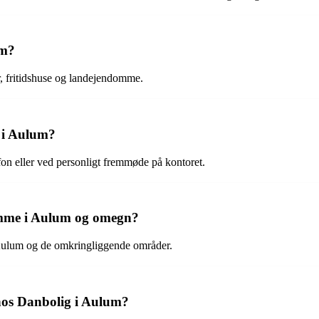
um?
r, fritidshuse og landejendomme.
 i Aulum?
on eller ved personligt fremmøde på kontoret.
omme i Aulum og omegn?
 Aulum og de omkringliggende områder.
hos Danbolig i Aulum?