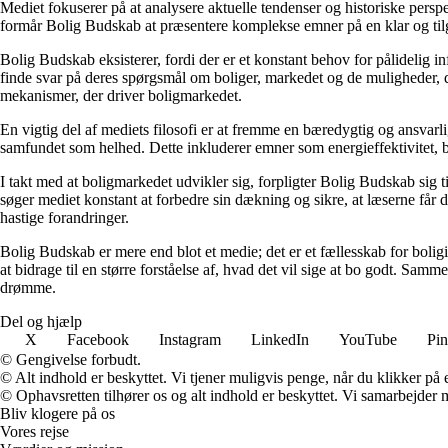
Mediet fokuserer på at analysere aktuelle tendenser og historiske perspe
formår Bolig Budskab at præsentere komplekse emner på en klar og tilg
Bolig Budskab eksisterer, fordi der er et konstant behov for pålidelig 
finde svar på deres spørgsmål om boliger, markedet og de muligheder, d
mekanismer, der driver boligmarkedet.
En vigtig del af mediets filosofi er at fremme en bæredygtig og ansvarli
samfundet som helhed. Dette inkluderer emner som energieffektivitet, 
I takt med at boligmarkedet udvikler sig, forpligter Bolig Budskab sig ti
søger mediet konstant at forbedre sin dækning og sikre, at læserne får 
hastige forandringer.
Bolig Budskab er mere end blot et medie; det er et fællesskab for bolig
at bidrage til en større forståelse af, hvad det vil sige at bo godt. Sa
drømme.
Del og hjælp
X
Facebook
Instagram
LinkedIn
YouTube
Pin
© Gengivelse forbudt.
© Alt indhold er beskyttet. Vi tjener muligvis penge, når du klikker på e
© Ophavsretten tilhører os og alt indhold er beskyttet. Vi samarbejder 
Bliv klogere på os
Vores rejse